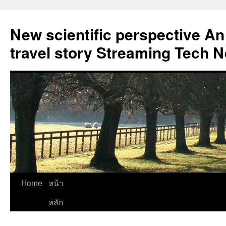
New scientific perspective An
travel story Streaming Tech 
Skip
Home
หน้า
to
หลัก
content