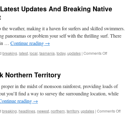
 Latest Updates And Breaking Native
t
 the weather, making it a haven for surfers and skilled swimmers.
ing panoramas or problem your self with the thrilling surf. There
s in …
Continue reading
→
on
d
breaking
,
latest
,
local
,
tasmania
,
today
,
updates
|
Comments Off
Tasmania
Information
Latest
rk Northern Territory
Updates
And
 proper in the midst of monsoon rainforest, providing loads of
Breaking
Native
ut you’ll find a way to survey the surrounding location, while
Information
Continue reading
→
At
Present
on
d
breaking
,
headlines
,
newest
,
northern
,
territory
,
updates
|
Comments Off
Litchfield
National
Park
Northern