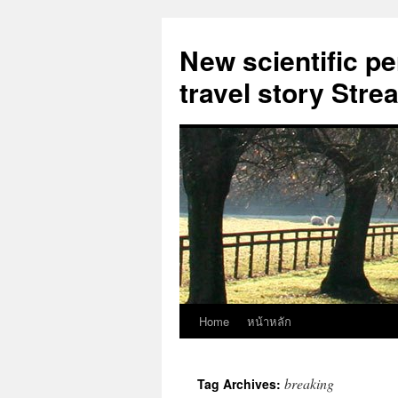
New scientific p
travel story Str
Home
หน้าหลัก
Skip
to
breaking
Tag Archives:
content