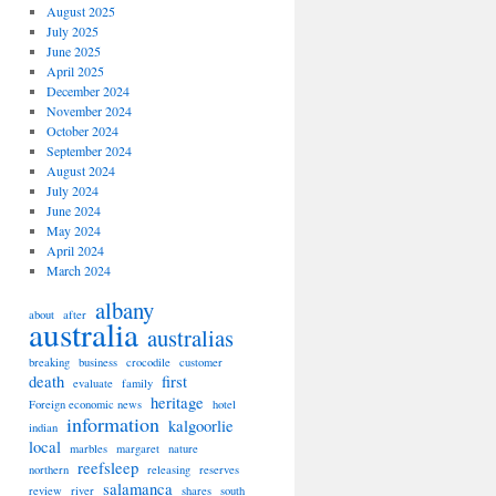
August 2025
July 2025
June 2025
April 2025
December 2024
November 2024
October 2024
September 2024
August 2024
July 2024
June 2024
May 2024
April 2024
March 2024
albany
about
after
australia
australias
breaking
business
crocodile
customer
death
first
evaluate
family
heritage
Foreign economic news
hotel
information
kalgoorlie
indian
local
marbles
margaret
nature
reefsleep
northern
releasing
reserves
salamanca
review
river
shares
south