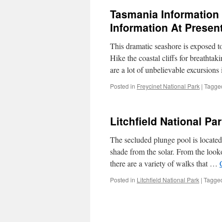
Tasmania Information
Information At Presen
This dramatic seashore is exposed to
Hike the coastal cliffs for breathtak
are a lot of unbelievable excursion
Posted in
Freycinet National Park
|
Tagge
Litchfield National Pa
The secluded plunge pool is located
shade from the solar. From the looko
there are a variety of walks that …
Posted in
Litchfield National Park
|
Tagge