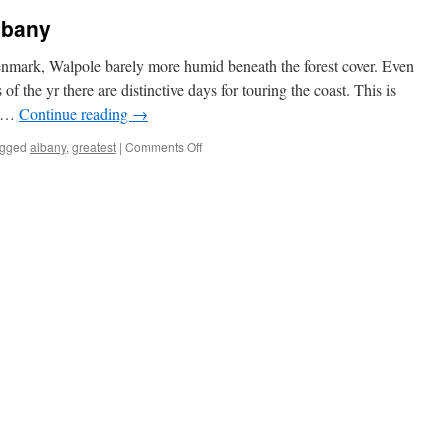
lbany
enmark, Walpole barely more humid beneath the forest cover. Even
 of the yr there are distinctive days for touring the coast. This is
d …
Continue reading
→
on
gged
albany
,
greatest
|
Comments Off
Finest
Time
To
Visit
Albany