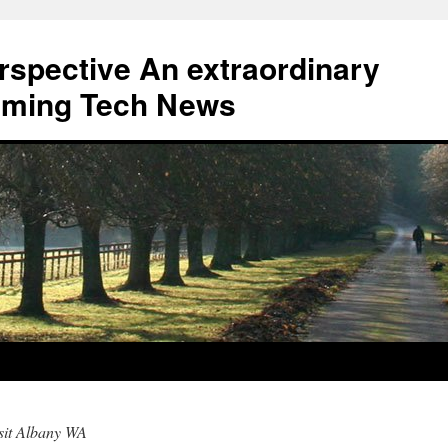
erspective An extraordinary
eaming Tech News
isit Albany WA