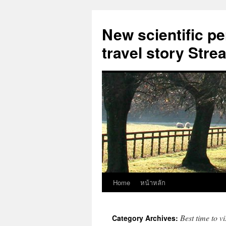
New scientific p
travel story Str
Home
หน้าหลัก
Skip
to
Best time to v
Category Archives:
content