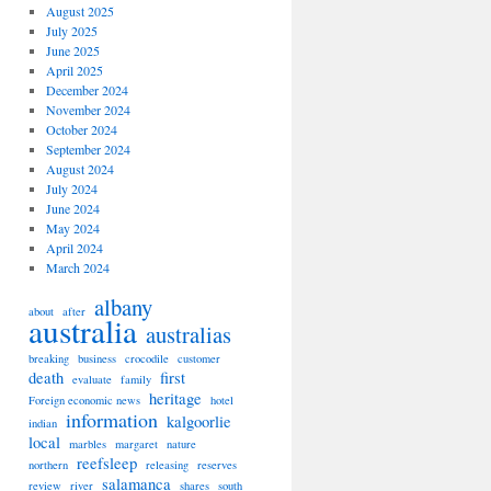
August 2025
July 2025
June 2025
April 2025
December 2024
November 2024
October 2024
September 2024
August 2024
July 2024
June 2024
May 2024
April 2024
March 2024
albany
about
after
australia
australias
breaking
business
crocodile
customer
death
first
evaluate
family
heritage
Foreign economic news
hotel
information
kalgoorlie
indian
local
marbles
margaret
nature
reefsleep
northern
releasing
reserves
salamanca
review
river
shares
south