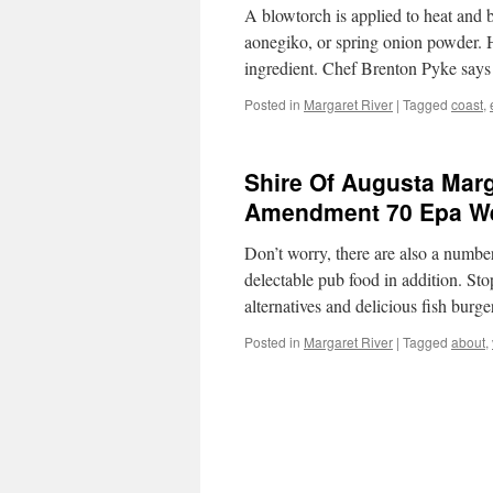
A blowtorch is applied to heat and b
River
Region
aonegiko, or spring onion powder. H
ingredient. Chef Brenton Pyke say
Posted in
Margaret River
|
Tagged
coast
,
Shire Of Augusta Marg
Amendment 70 Epa Wes
Don’t worry, there are also a number
delectable pub food in addition. Sto
alternatives and delicious fish burge
Posted in
Margaret River
|
Tagged
about
,