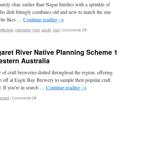
arely char, earlier than Nagai finishes with a sprinkle of
is dish fittingly combines old and new to match the star
s he likes …
Continue reading
→
on
effective
,
margaret
,
river
,
south
,
visit
|
Comments Off
5
Best
Caves
aret River Native Planning Scheme 1
In
Margaret
tern Australia
River
Area
 of craft breweries dotted throughout the region, offering
p off at Eagle Bay Brewery to sample their popular craft
r. If you’re in search …
Continue reading
→
on
voted
|
Comments Off
Shire
Of
Augusta
Margaret
River
Native
Planning