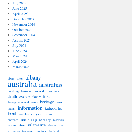
July 2025
June 2025
April 2025
December 2024
November 2024
October 2024
September 2024
August 2024
July 2024
June 2024
May 2024
April 2024
March 2024
albany
about
after
australia
australias
breaking
business
crocodile
customer
death
first
evaluate
family
heritage
Foreign economic news
hotel
information
kalgoorlie
indian
local
marbles
margaret
nature
reefsleep
northern
releasing
reserves
salamanca
review
river
shares
south
sovereign
tasmania
territory
thailand