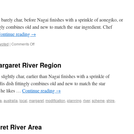
barely char, before Nagai finishes with a sprinkle of aonegiko, or
ngly combines old and new to match the star ingredient. Chef
ontinue reading
→
on
voted
|
Comments Off
About
Us
Voted
argaret River Region
lightly char, earlier than Nagai finishes with a sprinkle of
is dish fittingly combines old and new to match the star
s he likes …
Continue reading
→
a
,
australia
,
local
,
margaret
,
modification
,
planning
,
river
,
scheme
,
shire
,
ret River Area