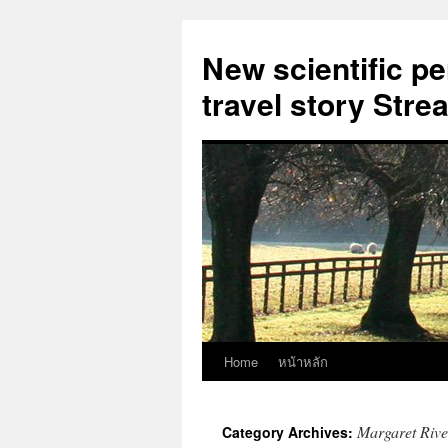
New scientific p
travel story Str
Home
หน้าหลัก
Skip
to
Margaret Rive
Category Archives:
content