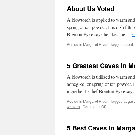
About Us Voted
A blowtorch is applied to warm and 
spring onion powder. His dish fitti
Brenton Pyke says he likes the …
C
Posted in
Margaret River
|
Tagged
about
,
5 Greatest Caves In M
A blowtorch is utilized to warm and s
aonegiko, or spring onion powder. H
ingredient. Chef Brenton Pyke say
Posted in
Margaret River
|
Tagged
august
on
western
|
Comments Off
5
Greatest
Caves
5 Best Caves In Marga
In
Margaret