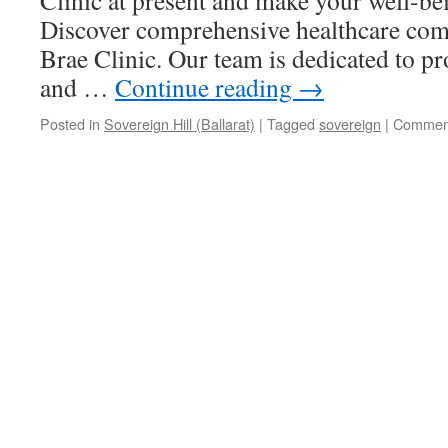
Clinic at present and make your well-bei
Discover comprehensive healthcare com
Brae Clinic. Our team is dedicated to pr
and …
Continue reading
→
Posted in
Sovereign Hill (Ballarat)
|
Tagged
sovereign
|
Comment