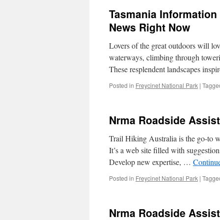
Tasmania Information
News Right Now
Lovers of the great outdoors will lo
waterways, climbing through towerin
These resplendent landscapes inspi
Posted in
Freycinet National Park
|
Tagge
Nrma Roadside Assist
Trail Hiking Australia is the go-to 
It’s a web site filled with suggestio
Develop new expertise, …
Continu
Posted in
Freycinet National Park
|
Tagge
Nrma Roadside Assist