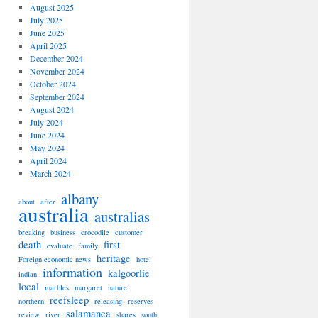
August 2025
July 2025
June 2025
April 2025
December 2024
November 2024
October 2024
September 2024
August 2024
July 2024
June 2024
May 2024
April 2024
March 2024
albany
about
after
australia
australias
breaking
business
crocodile
customer
death
first
evaluate
family
heritage
Foreign economic news
hotel
information
kalgoorlie
indian
local
marbles
margaret
nature
reefsleep
northern
releasing
reserves
salamanca
review
river
shares
south