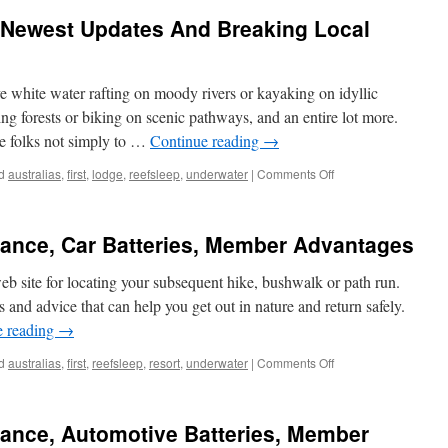
 Newest Updates And Breaking Local
ve white water rafting on moody rivers or kayaking on idyllic
g forests or biking on scenic pathways, and an entire lot more.
re folks not simply to …
Continue reading
→
on
d
australias
,
first
,
lodge
,
reefsleep
,
underwater
|
Comments Off
Tasmania
Information
Newest
ance, Car Batteries, Member Advantages
Updates
And
web site for locating your subsequent hike, bushwalk or path run.
Breaking
Local
ns and advice that can help you get out in nature and return safely.
News
e reading
→
Right
Now
on
d
australias
,
first
,
reefsleep
,
resort
,
underwater
|
Comments Off
Nrma
Roadside
Assistance,
ance, Automotive Batteries, Member
Car