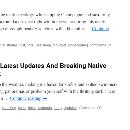
Batteries,
Member
Advantages
f the marine ecology while sipping Champagne and savouring
a round a desk set right within the water during this really
nge of complimentary activities will add another …
Continue
on
d
australias
,
first
,
hotel
,
reefsleep
,
thoughts
,
underwater
|
Comments Off
Nrma
Roadside
Assistance,
 Latest Updates And Breaking Native
Automotive
Batteries,
t
Member
Benefits
 the weather, making it a haven for surfers and skilled swimmers.
ing panoramas or problem your self with the thrilling surf. There
s in …
Continue reading
→
on
d
breaking
,
latest
,
local
,
tasmania
,
today
,
updates
|
Comments Off
Tasmania
Information
Latest
Updates