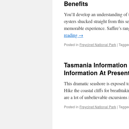
Benefits
You’ll develop an understanding o
oysters shucked straight from this se
memorable experience. Saffire’s ra
reading
→
Posted in
Freycinet National Park
|
Tagge
Tasmania Information
Information At Presen
This dramatic seashore is exposed to
Hike the coastal cliffs for breathtak
are a lot of unbelievable excursion
Posted in
Freycinet National Park
|
Tagge