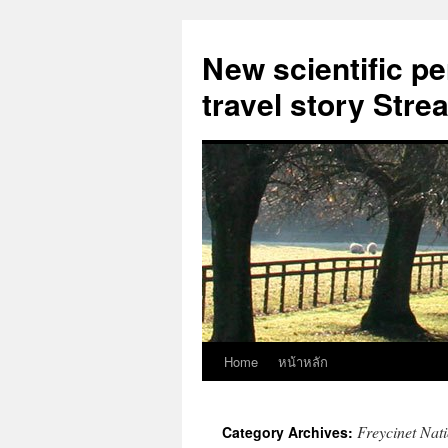
New scientific p
travel story Str
Home
หน้าหลัก
Skip
to
Freycinet Nat
Category Archives:
content