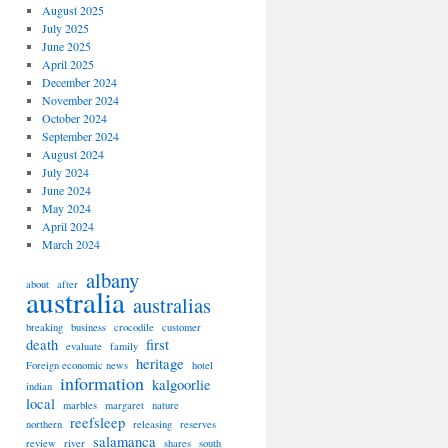
August 2025
July 2025
June 2025
April 2025
December 2024
November 2024
October 2024
September 2024
August 2024
July 2024
June 2024
May 2024
April 2024
March 2024
albany
about
after
australia
australias
breaking
business
crocodile
customer
death
first
evaluate
family
heritage
Foreign economic news
hotel
information
kalgoorlie
indian
local
marbles
margaret
nature
reefsleep
northern
releasing
reserves
salamanca
review
river
shares
south