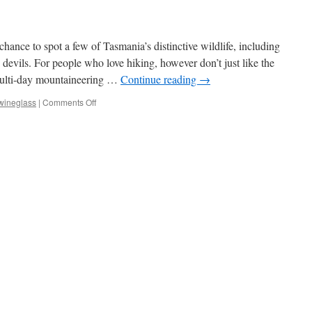
chance to spot a few of Tasmania’s distinctive wildlife, including
evils. For people who love hiking, however don’t just like the
 multi-day mountaineering …
Continue reading
→
on
wineglass
|
Comments Off
Wineglass
Bay