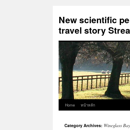
New scientific p
travel story Str
Home
หน้าหลัก
Skip
to
Wineglass Ba
Category Archives:
content