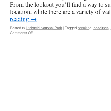
From the lookout you’ll find a way to s
location, while there are a variety of w
reading
→
Posted in
Litchfield National Park
|
Tagged
breaking
,
headlines
,
on
Comments Off
Litchfield
National
Park
Northern
Territory