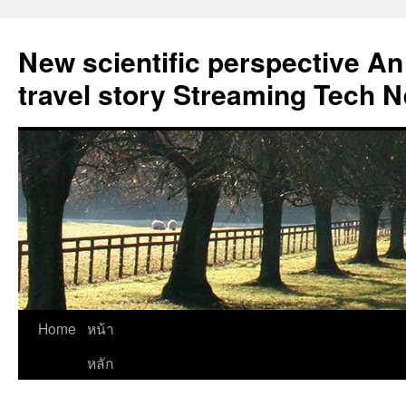
New scientific perspective An
travel story Streaming Tech 
Skip
Home
หน้า
to
หลัก
content