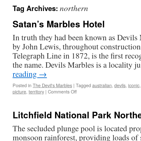
northern
Tag Archives:
Satan’s Marbles Hotel
In truth they had been known as Devils 
by John Lewis, throughout construction
Telegraph Line in 1872, is the first re
the name. Devils Marbles is a locality j
reading
→
Posted in
The Devil's Marbles
|
Tagged
australian
,
devils
,
iconic
on
picture
,
territory
|
Comments Off
Satan’s
Marbles
Hotel
Litchfield National Park Northe
The secluded plunge pool is located pro
monsoon rainforest, providing loads of 