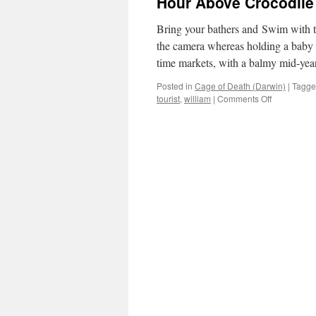
Hour Above Crocodile
Coast
Bring your bathers and Swim with th
the camera whereas holding a baby S
time markets, with a balmy mid-ye
Posted in
Cage of Death (Darwin)
|
Tagg
on
tourist
,
william
|
Comments Off
Dutch
Tourist
Caught
In
Darwin’s
‘cage
Of
Dying’
For
Half
An
Hour
Above
Crocodile
Named
After
Prince