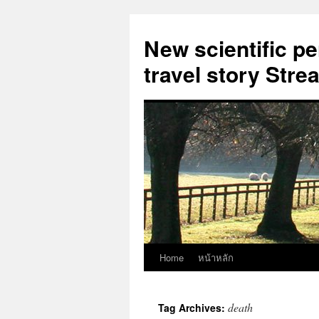
New scientific p
travel story Str
Home
หน้าหลัก
Skip
to
death
Tag Archives:
content