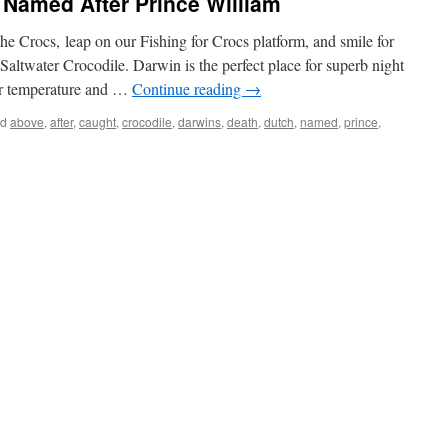
 Named After Prince William
e Crocs, leap on our Fishing for Crocs platform, and smile for
altwater Crocodile. Darwin is the perfect place for superb night
ar temperature and …
Continue reading
→
ed
above
,
after
,
caught
,
crocodile
,
darwins
,
death
,
dutch
,
named
,
prince
,