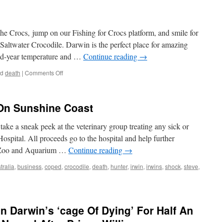
e Crocs, jump on our Fishing for Crocs platform, and smile for
Saltwater Crocodile. Darwin is the perfect place for amazing
mid-year temperature and …
Continue reading
→
on
ed
death
|
Comments Off
Cage
Of
Demise
 On Sunshine Coast
take a sneak peek at the veterinary group treating any sick or
Hospital. All proceeds go to the hospital and help further
al Zoo and Aquarium …
Continue reading
→
tralia
,
business
,
coped
,
crocodile
,
death
,
hunter
,
irwin
,
irwins
,
shock
,
steve
,
n Darwin’s ‘cage Of Dying’ For Half An