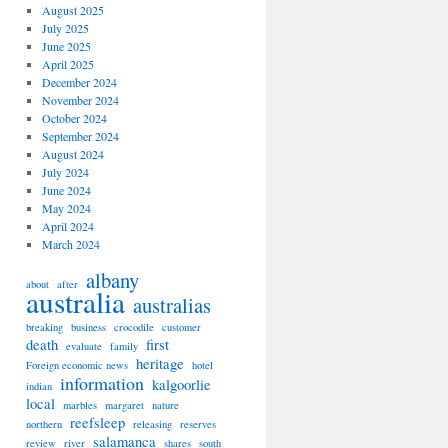
August 2025
July 2025
June 2025
April 2025
December 2024
November 2024
October 2024
September 2024
August 2024
July 2024
June 2024
May 2024
April 2024
March 2024
albany
about
after
australia
australias
breaking
business
crocodile
customer
death
first
evaluate
family
heritage
Foreign economic news
hotel
information
kalgoorlie
indian
local
marbles
margaret
nature
reefsleep
northern
releasing
reserves
salamanca
review
river
shares
south