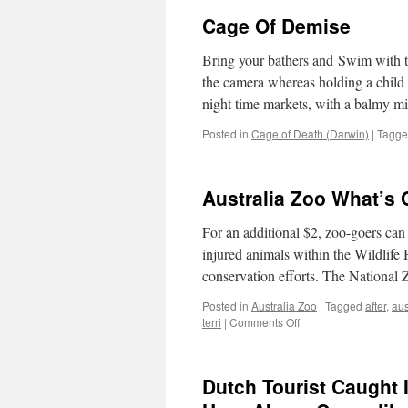
Cage Of Demise
Bring your bathers and Swim with th
the camera whereas holding a child 
night time markets, with a balmy 
Posted in
Cage of Death (Darwin)
|
Tagg
Australia Zoo What’s
For an additional $2, zoo-goers can 
injured animals within the Wildlife 
conservation efforts. The Nation
Posted in
Australia Zoo
|
Tagged
after
,
aus
on
terri
|
Comments Off
Australia
Zoo
What’s
Dutch Tourist Caught I
On
Sunshine