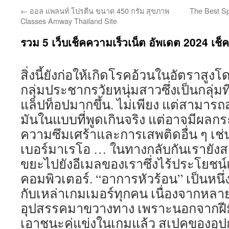
←
ออล แพลนท์ โปรตีน ขนาด 450 กรัม สุขภาพ
The Best Sp
Classes Amway Thailand Site
รวม 5 เว็บเช็คความเร็วเน็ต อัพเดต 2024 เช็คง
สิ่งนี้ยังก่อให้เกิดโรคอ้วนในอัตราสูง
กลุ่มประชากรวัยหนุ่มสาวซึ่งเป็นกลุ่มที
แล็ปท็อปมากขึ้น. ไม่เพียง แต่สามารถสร้
มันในแบบที่พูดเกินจริง แต่อาจมีผลกระท
ความซึมเศร้าและการเสพติดอื่น ๆ เช
เบอร์มาเรโอ … ในทางกลับกันเรายั
ขยะไปยังอีเมลของเราซึ่งไร้ประโยช
คอมพิวเตอร์. “อาการหัวร้อน” เป็นหนึ่ง
กับเหล่าเกมเมอร์ทุกคน เนื่องจากหลายคร
อุปสรรคมาขวางทาง เพราะนอกจากฝีมื
เอาชนะคู่แข่งในเกมแล้ว สเปคของอุปกร