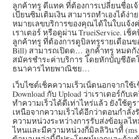
ลูกค้าทรู ดีแทค ที่ต้องการเปลี่ยนชื่อเ
เบียนซิมเติมเงิน สามารถทำเองได้ง่า
หมายเลขบริการของคุณได้ในใบแจ้งค่
เราเตอร์ หรือดูผ่าน TrueiService. เช็
ลูกค้าทรู ที่ต้องการดูบิลทรูรายเดือนข
Bill) สามารถเปิดด… ลูกค้าทรู หมดกังว
สมัครชำระค่าบริการ โดยหักบัญชีอัตโ
ธนาคารไทยพาณิชย…
เว็บไซต์เช็คความเร็วเน็ตนอกจากใช้เ
Download กับ Upload ว่าเราเตอร์กับเครื
ทำความเร็วได้ดีเท่าไหร่แล้ว ยังใช้ด
เหนือจากความเร็วได้อีกว่าตอนกำลังรั
ความหน่วงระหว่างการรับส่งข้อมูลไหม
ไหนและมีความหน่วงกี่มิลลิวินาที (ms –
ข้อมูลเหล่านี้มีประโยชน์มากและถ้าเข้