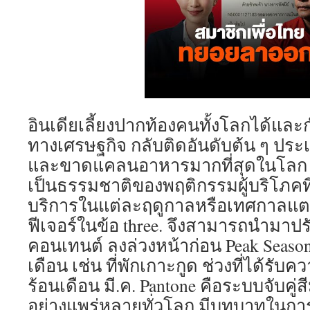
อินเดียเลี้ยงปากท้องคนทั้งโลกได้และ
ทางเศรษฐกิจ กลับติดอันดับต้น ๆ ปร
และขาดแคลนอาหารมากที่สุดในโลก เ
เป็นธรรมชาติของพฤติกรรมผู้บริโภคที
บริการในแต่ละฤดูกาลหรือเทศกาลแตกต
ฟีเจอร์ในข้อ three. จึงสามารถนำมา
คอนเทนต์ ลงล่วงหน้าก่อน Peak Season
เดือน เช่น ที่พักเกาะกูด ช่วงที่ได้รับ
ร้อนเดือน มี.ค. Pantone คือระบบจับคู่ส
อย่างแพร่หลายทั่วโลก มีบทบาทในกา