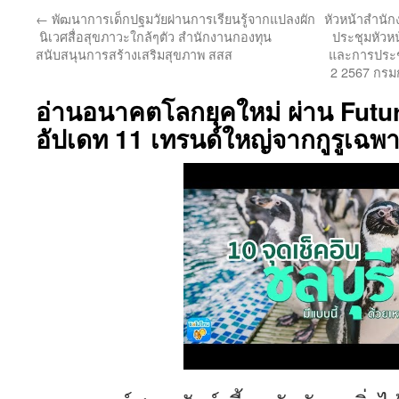
←
พัฒนาการเด็กปฐมวัยผ่านการเรียนรู้จากแปลงผัก
หัวหน้าสำนักง
นิเวศสื่อสุขภาวะใกล้ๆตัว สำนักงานกองทุน
ประชุมหัวห
สนับสนุนการสร้างเสริมสุขภาพ สสส
และการประชุ
2 2567 กรม
อ่านอนาคตโลกยุคใหม่ ผ่าน Fut
อัปเดท 11 เทรนด์ใหญ่จากกูรูเฉพ