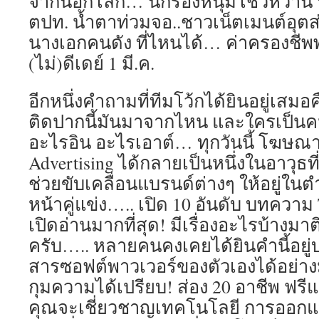
จากนอกโลก… นักร้องหนุ่มโชว์หวาน
ตปท. น้ำตาท่วมจอ..ชาวเน็ตเมนต์อุตส่า
นางเอกคนดัง ที่ไหนได้… ค่าครองชีพพ
(ไม่)ดีเดย์ 1 มี.ค.
อีกหนึ่งคำถามที่ทีมโว้กได้ยินอยู่เสมอค
ติดปากนี้มันมาจากไหน และใครเป็น
อะไรอิน อะไรเอาต์… ทุกวันนี้ โฆษณา 
Advertising ได้กลายเป็นหนึ่งในอาวุธที
ช่วยขับเคลื่อนแบรนด์ต่างๆ ให้อยู่ในตำแ
หน้าคู่แข่ง….. เปิด 10 อันดับ บทความ 
เปิดอ่านมากที่สุด! มีเรื่องอะไรบ้างม
ครับ….. หลายคนคงเคยได้ยินคำนี้อยู่บ่อ
สารซอฟต์พาวเวอร์ของตัวเองได้อย่าง
กุมความได้เปรียบ! ส่อง 20 อาชีพ ฟรีแล
คุณจะเชี่ยวชาญเทคโนโลยี การออกแ