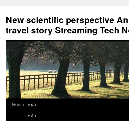
New scientific perspective An
travel story Streaming Tech 
Skip
Home
หน้า
to
หลัก
content