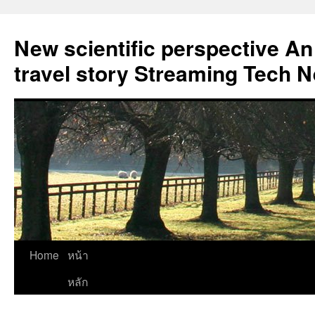
New scientific perspective An
travel story Streaming Tech 
Skip
Home
หน้า
to
หลัก
content