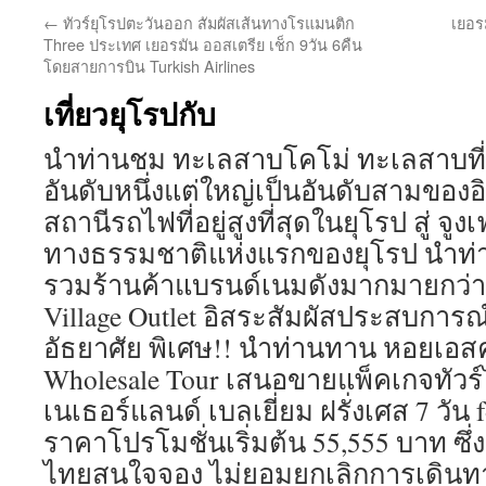
←
ทัวร์ยุโรปตะวันออก สัมผัสเส้นทางโรแมนติก
เยอร
Three ประเทศ เยอรมัน ออสเตรีย เช็ก 9วัน 6คืน
โดยสายการบิน Turkish Airlines
เที่ยวยุโรปกับ
นำท่านชม ทะเลสาบโคโม่ ทะเลสาบที
อันดับหนึ่งแต่ใหญ่เป็นอันดับสามของอ
สถานีรถไฟที่อยู่สูงที่สุดในยุโรป สู่ จู
ทางธรรมชาติแห่งแรกของยุโรป นำท่านสู
รวมร้านค้าแบรนด์เนมดังมากมายกว่า 7
Village Outlet อิสระสัมผัสประสบการณ
อัธยาศัย พิเศษ!! นำท่านทาน หอยเอส
Wholesale Tour เสนอขายแพ็คเกจทัวร์
เนเธอร์แลนด์ เบลเยี่ยม ฝรั่งเศส 7 วัน f
ราคาโปรโมชั่นเริ่มต้น 55,555 บาท ซึ่งป
ไทยสนใจจอง ไม่ยอมยกเลิกการเดินทาง