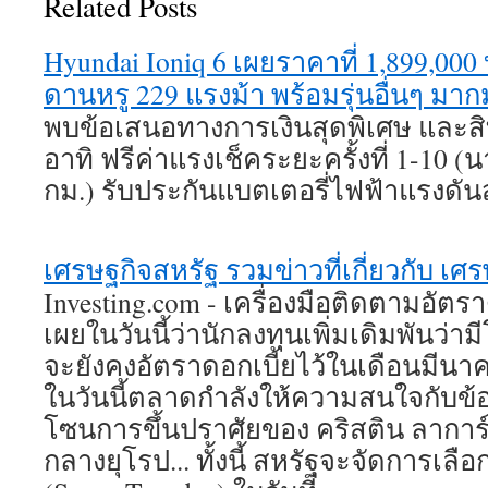
Related Posts
Hyundai Ioniq 6 เผยราคาที่ 1,899,00
ดานหรู 229 แรงม้า พร้อมรุ่นอื่นๆ มา
พบข้อเสนอทางการเงินสุดพิเศษ และสิท
อาทิ ฟรีค่าแรงเช็คระยะครั้งที่ 1-10 (น
กม.) รับประกันแบตเตอรี่ไฟฟ้าแรงดันส
เศรษฐกิจสหรัฐ รวมข่าวที่เกี่ยวกับ เศ
Investing.com - เครื่องมือติดตามอัตร
เผยในวันนี้ว่านักลงทุนเพิ่มเดิมพันว่า
จะยังคงอัตราดอกเบี้ยไว้ในเดือนมีนาคม
ในวันนี้ตลาดกำลังให้ความสนใจกับข้อ
โซนการขึ้นปราศัยของ คริสติน ลาก
กลางยุโรป... ทั้งนี้ สหรัฐจะจัดการเลือกต