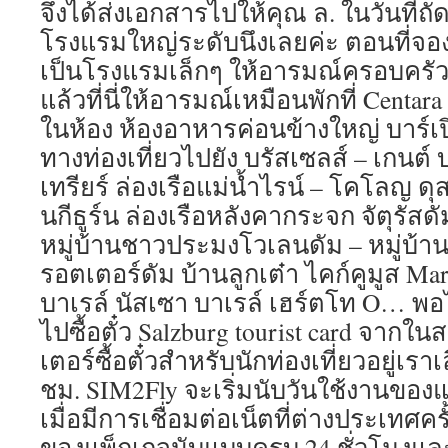
จึงได้ส่งเอกสารไปให้คุณ ล. ในวันที่ถัด
โรงแรมใหญ่ระดับนึงเลยค่ะ ตอนที่จ
เป็นโรงแรมเล็กๆ ให้อารมณ์ครอบครั
แล้วที่นี่ให้อารมณ์เหมือนพักที่ Centa
ในห้อง ห้องอาหารค่อนข้างใหญ่ บาร์เป
ทางท่องเที่ยวไปยัง บรัสเซลส์ – เกนต์ บ
เทรียร์ ล่องเรือแม่น้ำไรน์ – โคโลญ ดุ
นกีธูร์น ล่องเรือหลังคากระจก จัตุรัส
หมู่บ้านชาวประมงโวเลนดัม – หมู่บ้า
รอตเตอร์ดัม บ้านลูกเต๋า ไคก์คูมูส Ma
บาเรล์ นัสเซา บาเรล์ เฮร์ตโท O… พอไ
ไปซื้อตั๋ว Salzburg tourist card จากใน
เตอร์ซื้อตั๋วสำหรับนักท่องเที่ยวอยู่เรา
ชม. SIM2Fly จะเริ่มนับวันใช้งานของแ
เมื่อมีการเชื่อมต่อเน็ตที่ต่างประเทศ
ของแพ็กเกจนับแบบครบ 24 ชั่วโมงและ