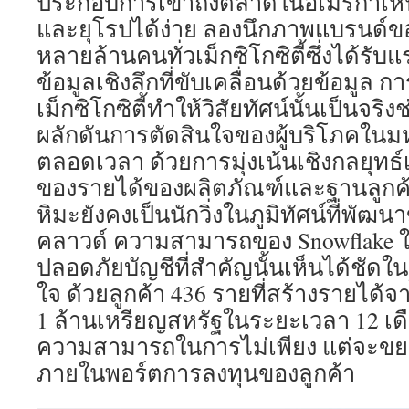
ประกอบการเข้าถึงตลาดในอเมริกาเหนื
และยุโรปได้ง่าย ลองนึกภาพแบรนด์ของ
หลายล้านคนทั่วเม็กซิโกซิตี้ซึ่งได้รั
ข้อมูลเชิงลึกที่ขับเคลื่อนด้วยข้อมูล
เม็กซิโกซิตี้ทำให้วิสัยทัศน์นั้นเป็นจริงช่
ผลักดันการตัดสินใจของผู้บริโภคในม
ตลอดเวลา ด้วยการมุ่งเน้นเชิงกลยุทธ์
ของรายได้ของผลิตภัณฑ์และฐานลูกค้าท
หิมะยังคงเป็นนักวิ่งในภูมิทัศน์ที่พัฒ
คลาวด์ ความสามารถของ Snowflake 
ปลอดภัยบัญชีที่สำคัญนั้นเห็นได้ชัดใน
ใจ ด้วยลูกค้า 436 รายที่สร้างรายได้
1 ล้านเหรียญสหรัฐในระยะเวลา 12 เ
ความสามารถในการไม่เพียง แต่จะขยา
ภายในพอร์ตการลงทุนของลูกค้า