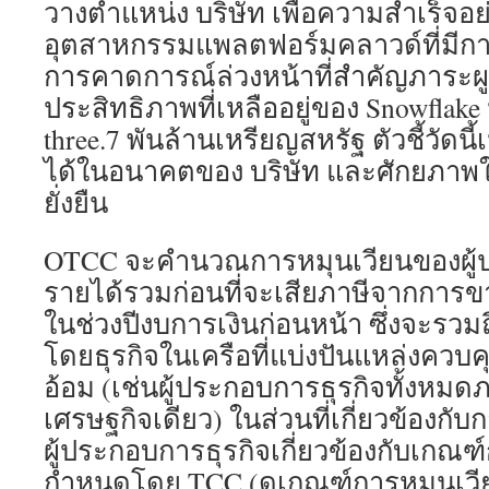
วางตำแหน่ง บริษัท เพื่อความสำเร็จอย่
อุตสาหกรรมแพลตฟอร์มคลาวด์ที่มีการแข
การคาดการณ์ล่วงหน้าที่สำคัญภาระผู
ประสิทธิภาพที่เหลืออยู่ของ Snowflake นั
three.7 พันล้านเหรียญสหรัฐ ตัวชี้วัดน
ได้ในอนาคตของ บริษัท และศักยภาพ
ยั่งยืน
OTCC จะคำนวณการหมุนเวียนของผู้
รายได้รวมก่อนที่จะเสียภาษีจากการข
ในช่วงปีงบการเงินก่อนหน้า ซึ่งจะรวมถึ
โดยธุรกิจในเครือที่แบ่งปันแหล่งคว
อ้อม (เช่นผู้ประกอบการธุรกิจทั้งหม
เศรษฐกิจเดียว) ในส่วนที่เกี่ยวข้องกับกา
ผู้ประกอบการธุรกิจเกี่ยวข้องกับเกณฑ์
กำหนดโดย TCC (ดูเกณฑ์การหมุนเวีย