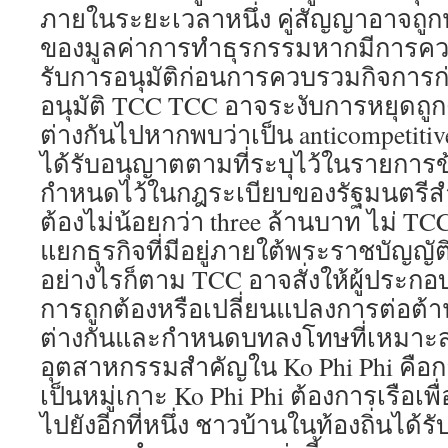
ภายในระยะเวลาหนึ่ง คู่สัญญาอาจถูกปร
ของมูลค่าการทำธุรกรรมหากมีการควบ
รับการอนุมัติก่อนการควบรวมกิจการก่
อนุมัติ TCC TCC อาจระงับการหยุดถูก
ต่างกันไปหากพบว่าเป็น anticompetitive
ได้รับอนุญาตตามที่ระบุไว้ในรายการข้
กำหนดไว้ในกฎระเบียบของรัฐมนตรีสำ
ต้องไม่น้อยกว่า three ล้านบาท ไม่ T
แยกธุรกิจที่มีอยู่ภายใต้พระราชบัญญั
อย่างไรก็ตาม TCC อาจสั่งให้ผู้ประกอ
การถูกต้องหรือเปลี่ยนแปลงการต่อต้า
ต่างกันและกำหนดบทลงโทษที่เหมาะสมส
อุตสาหกรรมสำคัญใน Ko Phi Phi คือก
เป็นหมู่เกาะ Ko Phi Phi ต้องการเรือเพื่
ไปยังอีกที่หนึ่ง ชาวบ้านในท้องถิ่นได้