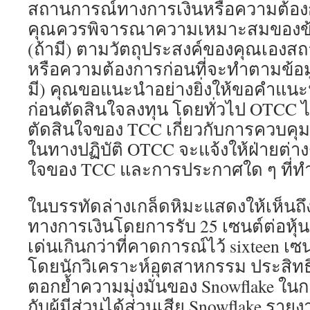
สถานการณ์ทางการเงินหรือความต้องก
คุณควรพิจารณาความเหมาะสมของข้
(ถ้ามี) ตามวัตถุประสงค์ของคุณเองส
หรือความต้องการก่อนที่จะทำตามข้อ
มี) คุณขอแนะนำอย่างยิ่งให้ขอคำแน
ก่อนตัดสินใจลงทุน โดยทั่วไป OTCC ไ
ตัดสินใจของ TCC เกี่ยวกับการควบค
ในทางปฏิบัติ OTCC จะแจ้งให้ฝ่ายต่า
ใจของ TCC และการประกาศใด ๆ ที่ท
ในบรรทัดล่างเกล็ดหิมะแสดงให้เห็น
ทางการเงินโดยการรับ 25 เซนต์ต่อหุ้
เด่นเกินกว่าที่คาดการณ์ไว้ sixteen เซน
โดยนักวิเคราะห์อุตสาหกรรม ประสิทธ
ตอกย้ำความมุ่งมั่นของ Snowflake ใน
กับผู้มีส่วนได้ส่วนเสีย Snowflake รา