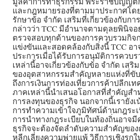
มูลค่าการทำธุรกรรม พระราชบัญญัติ
และกฎหมายรองที่ตามมาประกาศโดย 
รักษาข้อ จำกัด เสริมที่เกี่ยวข้องกับก
กล่าวว่า TCC มีอำนาจตามดุลยพินิจอ
ตรวจสอบทุกด้านของการควบรวมกิจการท
แข่งขันและสอดคล้องกับสิ่งนี้ TCC อ
ประการเมื่อได้รับการอนุมัติการควบรว
เหล่านี้อาจเกี่ยวข้องกับข้อ จำกัด เสริม เม
ของอุตสาหกรรมสำคัญหลายแห่งที่ขับ
ถึงการเงินการท่องเที่ยวการค้าปลีก
ภาคเหล่านี้นำเสนอโอกาสที่สำคัญสำ
การลงทุนของธุรกิจ นอกจากนี้เรายัง
การทำความเข้าใจภูมิทัศน์ด้านกฎระเบี
การนำทางกฎระเบียบในท้องถิ่นอาจม
ธุรกิจจะต้องจัดลำดับความสำคัญของก
หลีกเลี่ยงความพ่ายแพ้ วิธีการเชิงรุก