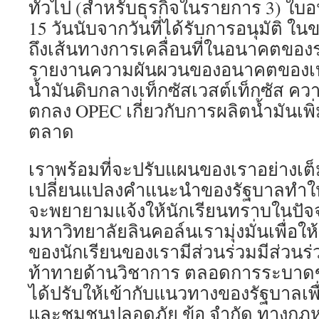
ทั่วไป (สำหรับธุรกิจในรายการ 3) 
15 วันนับจากวันที่ได้รับการอนุมัติ ใน
ถึงเส้นทางการเคลื่อนที่ในอนาคตขอ
รายงานความผันผวนของอนาคตของเบร
น้ำมันดิบกลางเท็กซัสเวสต์เท็กซัส ค
ตกลง OPEC เกี่ยวกับการผลิตน้ำมันเ
ตลาด
เราพร้อมที่จะปรับแผนของเราอย่างเต็
เปลี่ยนแปลงคำแนะนำของรัฐบาลทำให้ส
จะพยายามแจ้งให้นักเรียนทราบในปัจจุบ
มหาวิทยาลัยลินคอล์นเรามุ่งมั่นเพื่อ
ของนักเรียนของเรามีส่วนร่วมมีส่วนร
ท้าทายด้านวิชาการ ตลอดการระบาดขอ
ได้ปรับให้เข้ากับแนวทางของรัฐบาลเพื
และชุมชนปลอดภัย ข้อ จำกัด ทางกฎหม