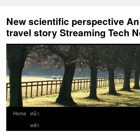
New scientific perspective An
travel story Streaming Tech 
Skip
Home
หน้า
to
หลัก
content