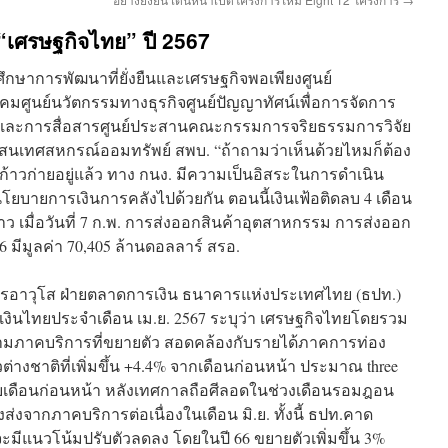
เศรษฐกิจไทย” ปี 2567
ษาการพัฒนาที่ยั่งยืนและเศรษฐกิจพอเพียงศูนย์
ูนย์นวัตกรรมทางธุรกิจศูนย์ปัญญาทัศน์เพื่อการจัดการ
และการสื่อสารศูนย์ประสานคณะกรรมการจริยธรรมการวิจัย
สนเทศสหกรณ์ออมทรัพย์ สพบ. “ถ้าถามว่าเห็นด้วยไหมก็ต้อง
ไปก้าวก่ายอยู่แล้ว ทาง กนง. มีความเป็นอิสระในการดำเนิน
บายการเงินการคลังไปด้วยกัน ตอนนี้เงินเฟ้อติดลบ 4 เดือน
ข่าว เมื่อวันที่ 7 ก.พ. การส่งออกสินค้าอุตสาหกรรม การส่งออก
 มีมูลค่า 70,405 ล้านดอลลาร์ สรอ.
การอาวุโส ฝ่ายตลาดการเงิน ธนาคารแห่งประเทศไทย (ธปท.)
ินไทยประจำเดือน เม.ย. 2567 ระบุว่า เศรษฐกิจไทยโดยรวม
ตามภาคบริการที่ขยายตัว สอดคล้องกับรายได้ภาคการท่อง
วต่างชาติที่เพิ่มขึ้น +4.4% จากเดือนก่อนหน้า ประมาณ three
กับเดือนก่อนหน้า หลังเทศกาลถือศีลอดในช่วงเดือนรอมฎอน
่งจากภาคบริการต่อเนื่องในเดือน มิ.ย. ทั้งนี้ ธปท.คาด
ปจะมีแนวโน้มปรับตัวลดลง โดยในปี 66 ขยายตัวเพิ่มขึ้น 3%