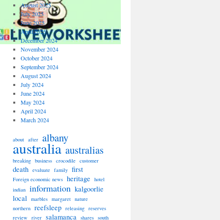
August 2025
July 2025
June 2025
April 2025
December 2024
November 2024
October 2024
September 2024
August 2024
July 2024
June 2024
May 2024
April 2024
March 2024
albany
about
after
australia
australias
breaking
business
crocodile
customer
death
first
evaluate
family
heritage
Foreign economic news
hotel
information
kalgoorlie
indian
local
marbles
margaret
nature
reefsleep
northern
releasing
reserves
salamanca
review
river
shares
south