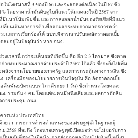
้อในไตรมาสที่ 3 ของปี 66 และจะลดลงต่อเนื่องในปี 67 ซึ่ง
2.1% โดยราคาน้ำมันดิบดูไบมีแนวโน้มลดลงในปี 2567 จาก
มีแนวโน้มเพิ่มขึ้น และการส่งออกน้ำมันของรัสเซียที่มีแนว
ปรับเปลี่ยนเส้นทางการค้าเพื่อลดผลกระทบจากมาตรการคว่ำ
ึงกระแสการเรียกร้องให้ ธปท.พิจารณาปรับลดอัตราดอกเบี้ย
ดลบอยู่ในปัจจุบันว่า หาก กนง.
เวลานี้ กว่าจะเห็นผลที่เกิดขึ้น คือ อีก 2-3 ไตรมาส ซึ่งคาด
กจ่ายงบประมาณรายจ่ายประจำปี 2567 ได้แล้ว ซึ่งจะยิ่งไปเพิ่ม
ารคลังจากนโยบายของภาครัฐ และการกระตุ้นทางการเงิน ซึ่ง
 เครื่องมือของนโยบายการเงินปัจจุบัน คือ อัตราดอกเบี้ย
ื้อคืนพันธบัตรแบบทวิภาคีระยะ 1 วัน) ซึ่งกำหนดโดยคณะ
ง. รวมกัน 4 คน โดยแต่ละคนมีหนึ่งเสียงและผลการตัดสิน
นดการประชุม กนง.
าคารแห่ง ประเทศไทย
งานด้วยว่า วาระการดำรงตำแหน่งของเศรษฐพุฒิ ในฐานะผู้
ก.ย.2568 ที่จะถึง โดยนายเศรษฐพุฒิเปิดเผยว่า จะไม่ขอรับการ
ยเป็นสมัยที่สองในปีหน้า. การส่งออกของไทยไปยงั พนื้ ทบี่ รเ