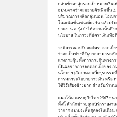
กลับเข้ามาสู่กรอบเป้าหมายเงินเฟ
ธปท.คาดว่าจะขยายตัวเพิ่มขึ้น 
ปริมาณการผลิตกลุ่มนอน-โอเปกที่
โน้มเพิ่มขึ้นเช่นเดียวกัน หลัง
บาตร. น.ส.รุ่ง ยังให้ความเห็นถ
นโยบาย ในภาวะที่อัตราเงินเฟ้อติ
จะพิจารณาปรับลดอัตราดอกเบี้ยช่วง
ว่าจะเป็นช่วงที่รัฐบาลสามารถเบิ
แรงกระตุ้น ทั้งการกระตุ้นทางก
เป็นผลจากการลดดอกเบี้ยของ กนง.
นโยบาย (อัตราดอกเบี้ยธุรกรรมซ
กรรมการนโยบายการเงิน หรือ กน
ใช้วิธีเสียงข้างมาก สำหรับกำห
แนวโน้ม เศรษฐกิจไทย 2567 ธน
ทั้งนี้ สำนักข่าวบลูมเบิร์กราย
ว่าการ ธปท.จะสิ้นสุดลงในเดือน 
เสนอชื่อเข้าชิงตำแหน่งต่ออีกสมั