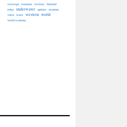
sovereign
tasmania
territory
thailand
underwater
today
updates
uranium
western
world
voted
water
world economy