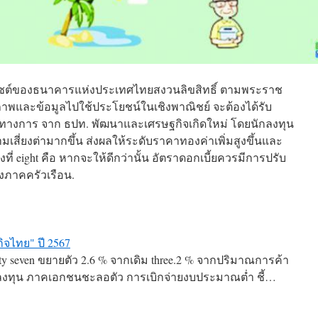
ซต์ของธนาคารแห่งประเทศไทยสงวนลิขสิทธิ์ ตามพระราช
ำภาพและข้อมูลไปใช้ประโยชน์ในเชิงพาณิชย์ จะต้องได้รับ
นทางการ จาก ธปท. พัฒนาและเศรษฐกิจเกิดใหม่ โดยนักลงทุน
มเสี่ยงต่ามากขึ้น ส่งผลให้ระดับราคาทองค่าเพิ่มสูงขึ้นและ
ี่ eight คือ หากจะให้ดีกว่านั้น อัตราดอกเบี้ยควรมีการปรับ
งภาคครัวเรือน.
จไทย" ปี 2567
xty seven ขยายตัว 2.6 % จากเดิม three.2 % จากปริมาณการค้า
ลงทุน ภาคเอกชนชะลอตัว การเบิกจ่ายงบประมาณต่ำ ชี้…