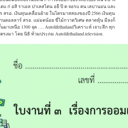
 ไดแ ก่ อสิ ราเอล ปาเลสไตน อยี ปิ ต จอรแ ดน เลบานอน และ
าร สรอ. เงินทุนเคลื่อนย้าย ในไตรมาสสองของปี 2566 เงินทุน
้านดอลลาร์ สรอ. แม่มดน้อย ขี่ไม้กวาดวิเศษ ตลาดหุ้น มีลงก็
ขึ้นมาเหนือ 1300 จุด …. Autolifethailandวิเคราะห์ เจาะลึก ทุก
รงมา โดย นิธิ ท้วมประถม Autolifethailand.television.