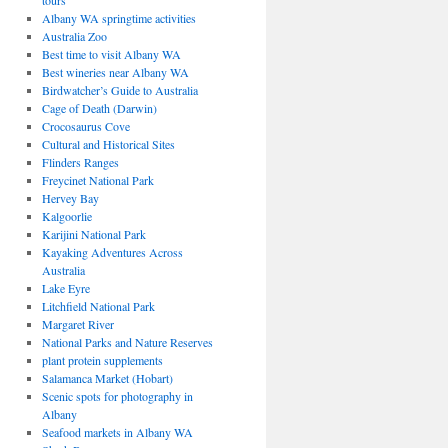
tours
Albany WA springtime activities
Australia Zoo
Best time to visit Albany WA
Best wineries near Albany WA
Birdwatcher’s Guide to Australia
Cage of Death (Darwin)
Crocosaurus Cove
Cultural and Historical Sites
Flinders Ranges
Freycinet National Park
Hervey Bay
Kalgoorlie
Karijini National Park
Kayaking Adventures Across
Australia
Lake Eyre
Litchfield National Park
Margaret River
National Parks and Nature Reserves
plant protein supplements
Salamanca Market (Hobart)
Scenic spots for photography in
Albany
Seafood markets in Albany WA