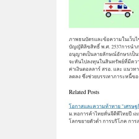
ภาพธนบัตรและข้อความในเว็บไ
บัญญัติลิขสิทธิ์ พ.ศ. 2537การน
อนุญาตเป็นลายลักษณ์อักษร/เป็
จะหันไปลงทุนในสินทรัพย์ที่มีควา
ค่าเงินดอลลาร์ สรอ. และ แนวทางท
ลดลง ซึ่งช่วยบรรเทาภาระหนี้ขอ
Related Posts
โอกาสและความท้าทาย "เศรษฐกิ
ม.หอการค้าไทยหั่นจีดีพีไทยปี si
โลกขยายตัวต่ำ การบริโภค การ