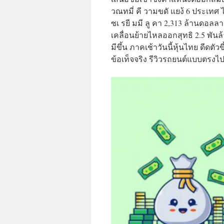
วณทมี่ คี วามขดั แยง้ 6 ประเทศ
ซเ รยี มมี ลู คา 2,313 ล้านดอลล
เคลื่อนย้ายไหลออกสุทธิ 2.5 พันล
มีขึ้น ภาคเช้าวันนี้หุ้นไทย ดีดตัว
ข้อเท็จจริง รีวิวรถยนต์แบบตรงไปต