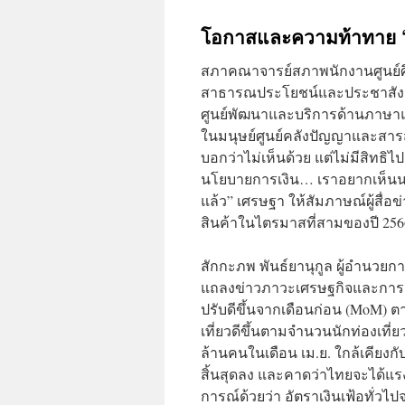
โอกาสและความท้าทาย “
สภาคณาจารย์สภาพนักงานศูนย์ศึก
สาธารณประโยชน์และประชาสังคมศ
ศูนย์พัฒนาและบริการด้านภาษา
ในมนุษย์ศูนย์คลังปัญญาและสาร
บอกว่าไม่เห็นด้วย แต่ไม่มีสิทธิ
นโยบายการเงิน… เราอยากเห็นนโย
แล้ว” เศรษฐา ให้สัมภาษณ์ผู้สื่อ
สินค้าในไตรมาสที่สามของปี 2566
สักกะภพ พันธ์ยานุกูล ผู้อำนวย
แถลงข่าวภาวะเศรษฐกิจและการเง
ปรับดีขึ้นจากเดือนก่อน (MoM) 
เที่ยวดีขึ้นตามจำนวนนักท่องเที่ย
ล้านคนในเดือน เม.ย. ใกล้เคียง
สิ้นสุดลง และคาดว่าไทยจะได้แรงส
การณ์ด้วยว่า อัตราเงินเฟ้อทั่วไ