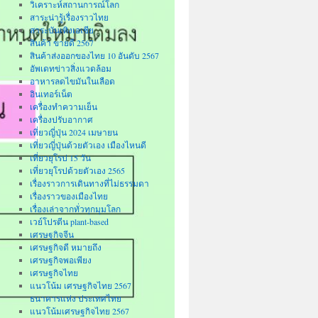
วิเคราะห์สถานการณ์โลก
สาระน่ารู้เรื่องราวไทย
สาระบันเทิงเอเชีย
สินค้า ขายดี 2567
สินค้าส่งออกของไทย 10 อันดับ 2567
อัพเดทข่าวสิ่งแวดล้อม
อาหารลดไขมันในเลือด
อินเทอร์เน็ต
เครื่องทำความเย็น
เครื่องปรับอากาศ
เที่ยวญี่ปุ่น 2024 เมษายน
เที่ยวญี่ปุ่นด้วยตัวเอง เมืองไหนดี
เที่ยวยุโรป 15 วัน
เที่ยวยุโรปด้วยตัวเอง 2565
เรื่องราวการเดินทางที่ไม่ธรรมดา
เรื่องราวของเมืองไทย
เรื่องเล่าจากทั่วทุกมุมโลก
เวย์โปรตีน plant-based
เศรษฐกิจจีน
เศรษฐกิจดี หมายถึง
เศรษฐกิจพอเพียง
เศรษฐกิจไทย
แนวโน้ม เศรษฐกิจไทย 2567
ธนาคารแห่ง ประเทศไทย
แนวโน้มเศรษฐกิจไทย 2567