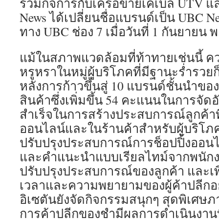
รวมกิจการกับเครือข่ายเคเบิล UTV แล
News ได้เปลี่ยนชื่อแบรนด์เป็น UBC
ทาง UBC ช่อง 7 เมื่อวันที่ 1 กันยายน พ
แม้ในสภาพแวดล้อมที่ท้าทายเช่นนี
หรูหราในหมู่ผู้บริโภคที่มีฐานะร่ำรวยก
หลังการก้าวขึ้นสู่ 10 แบรนด์ชั้นนำขอ
สินค้าซึ่งเพิ่มขึ้น 54 คะแนนในการจั
สำเร็จในการสร้างประสบการณ์ลูกค้าที่
ออนไลน์และในร้านค้าสำหรับผู้บริโ
ปรับปรุงประสบการณ์การช็อปปิ้งออน
และคำแนะนำแบบเรียลไทม์จากพนักงานร้
ปรับปรุงประสบการณ์ของลูกค้า และเ
เวลาและความพยายามของผู้ค้าปลีกอย
อิเซตันยังจัดกิจกรรมสนุกๆ สุดพิเศษ
การค้าปลีกของชำมีผลการดำเนินงานท