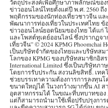
วัตถุประสงค์เพื่อศึกษาภาพลักษณ์ของน
ข่าวออนไลน์ไทยตั้งแต่ปี พ.ศ. 2560 ถ
พฤติกรรมของนักท่องเที่ยวชาวจีน แล
พัฒนาการท่องเที่ยวในประเทศไทย ข้
ข่าวออนไลน์ยอดนิยมของไทย ได้แก่ ไ
และโพสต์ทูเดย์ออนไลน์ ซึ่งปรากฏจา
เที่ยวจีน” © 2024 KPMG Phoomchai Hold
เป็นบริษัทจำกัดของไทยและบริษัทสม
โลกของ KPMG ของบริษัทสมาชิกอิส
International Limited ซึ่งเป็นบริษัท
โดยการรับประกัน สงวนลิขสิทธิ์. เทค
ช่วยบรรเทาความต้องการการลงทุนโค
ขนาดใหญ่ได้ ในวงกว้างมากขึ้น AI 
อุตสาหกรรมได้ ในขณะที่บทบาทของ AI
แต่ก็สามารถนำมาใช้เพื่อปรับปรุงการ
และขีดความสามารถ 5G ได้ก่อน ขณะ