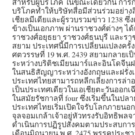
สำหรับผู้บริโภค ในขณะเดียวกัน กา
บริโภคทำให้บริษัทสื่อมีส่วนร่วมอย่างล
เชียลมีเดียและผู้รวบรวมข่าว 1238 ซึ่
ข้างเป็นเอกภาพ ผ่านราชวงศ์ต่างๆ ได้
ราชวงศ์อยุธยา ราชวงศ์ธนบุรี และราชว
สยาม ประเทศนี้มีการเปลี่ยนแปลงครั
ศตวรรษที่ 19 พ.ศ. 2439 สยามกลายเ
ระหว่างบริติชเมียนมาร์และอินโดจีนฝ
ในสนธิสัญญาระหว่างอังกฤษและฝรั่งเศส
ประเทศไทยสามารถหลีกเลี่ยงการล่าอ
เป็นประเทศเดียวในเอเชียตะวันออกเฉียง
ในสมัยรัชกาลที่ four ซึ่งเริ่มขึ้นในป
ประเทศไทยเริ่มเปิดใจรับโลกภายนอ
จุลจอมเกล้าเจ้าอยู่หัวทรงรับอิทธิพ
ดำเนินการปฏิรูปสังคมตามประสบการ
เดือนมิถุนายน พ.ศ. 2475 พรรคประชาธ