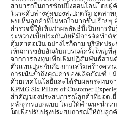
สามารถในการช้อปปิ้งออนไลน์โดยผู้ค้
ในระดับล่างสุดของสเปกตรัม อุตสาห
พบเห็นลูกค้าที่ไม่พอใจมากขึ้นเรื่อยๆ ต
สำรวจชี้ให้เห็นว่าผลลัพธ์นี้เป็นการรั
ระหว่างเบี้ยประกันภัยที่มีการจัดทำดัช
คุ้มค่าต่อเงิน อย่างไรก็ตาม บริษัทประ
เห็นการขยับอันดับแบรนด์ครั้งใหญ่ที่
จากการลงทุนเพื่อเพิ่มปฏิสัมพันธ์ส่วนต
ตัวแทนประกันภัย การเสริมสร้างความส
การเน้นย้ำถึงคุณค่าของผลิตภัณฑ์ แม้
ด้วยเทคโนโลยีและได้รับผลกระทบจา
KPMG Six Pillars of Customer Experien
สำคัญของประสบการณ์ลูกค้าที่ยอดเยี่
หลักการออกแบบ โดยให้คำแนะนำว่าบริ
ใดเพื่อปรับปรุงประสบการณ์ให้กับลูกค