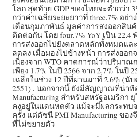
โลก สุดท้าย GDP ของไทยจะต่ำกว่า 3%
กว่าค่าเฉลี่ยระยะยาวที่ three.7% อย่
เดือนกุมภาพันธ์ มูลค่าการส่งออกสินค้
ติดต่อกัน โดย four.7% YoY เป็น 22.4
การส่งออกไปยังตลาดหลักทั้งหมดแล
ลดลง เมื่อมองไปข้างหน้า การส่งออก
เนื่องจาก WTO คาดการณ์ว่าปริมาณกา
เพียง 1.7% ในปี 2566 จาก 2.7% ในปี 2
เฉลี่ยในช่วง 12 ปีที่ผ่านมาที่ 2.6% (นับ
2551) . นอกจากนี้ ยังมีสัญญาณที่น่าท
Manufacturing สำหรับสหรัฐอเมริกา ยุโร
คงอยู่ในแดนหดตัว แม้จะมีผลกระทบ
ครั้ง แต่ดัชนี PMI Manufacturing ของจ
ที่ไม่ขยายตัว