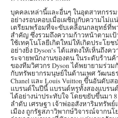
บุคคลเหล่านี้และอื่นๆ ในอุตสาหกรรม
อย่างรอบคอบเมื่อเผชิญกับความไม่แน
เตรียมพร้อมที่จะขับเคลื่อนกลยุทธ์ที
สำคัญ ซึ่งรวมถึงความก้าวหน้าตามเ
ใช้เทคโนโลยีเกิดใหม่ให้เกิดประโยชน
อย่างยิ่ง Dyson’s ได้แสดงให้เห็นถึงค
ระจายพนักงานของตน ในระดับร้านค้าป
ของทีมวิศวกร Dyson ได้พยายามร่วมกั
กับทรัพยากรมนุษย์ในด้านเพศ วัฒนธร
Chanel และ Louis Vuitton ขึ้นอันดับ
แบรนด์ในปีนี้ แบรนด์หรูทั้งสองแบรนด์
ได้อย่างน่าประทับใจ โดยขยับขึ้นมา 
ลำดับ เศรษฐา เจ้าพ่ออสังหาริมทรัพย
เมือง ถูกรัฐสภาวิพากษ์วิจารณ์จากนโย