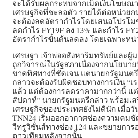
จะได้รับผลกระทบจากเม็ดเงินโฆษณาที
เศรษฐกิจที่ชะลอตัว รายได้ต่อหน่วยก
จะต้องลดอัตรากำไรโดยเสนอโปรโมชั
ลดกำไร FY19F ลง 13% และกำไร FY20
อัตรากำไรขั้นต้นลดลง โดยเฉพาะหน
เศรษฐา เจ้าพ่ออสังหาริมทรัพย์และผู้
ถูกวิจารณ์ในรัฐสภาเนื่องจากนโยบายที
ขาดทิศทางที่ชัดเจน แต่นายกรัฐมนตร
กล่าวจะต้องรับผิดชอบทางการเงิน “เ
แล้ว แต่ต้องการลดราคามากกว่านี้ แต
สัปดาห์” นายกรัฐมนตรีกล่าว พร้อมเ
เศรษฐกิจของประเทศยังไม่ดีนัก เมื่อวั
TNN24 เริ่มออกอากาศช่องความคมชัด
วีทรูวิชั่นส์ทางช่อง 124 และขยายก
ดาวเทียมหลังจากนั้น