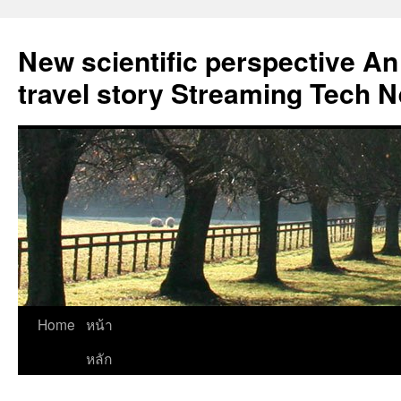
New scientific perspective An
travel story Streaming Tech 
Skip
Home
หน้า
to
หลัก
content