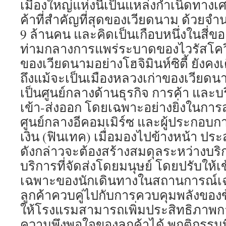
เมืองใหญ่แห่งนี้เป็นแหล่งกำเนิดทาง
ค้าที่สำคัญที่สุดของเวียดนาม ด้วย
9 ล้านคน และคิดเป็นเกือบหนึ่งในสี่
ท่ามกลางการแพร่ระบาดของไวรัสโคว
ของเวียดนามอย่างโฮจิมินห์ซิตี้ ยังคง
ถึงแม้จะเป็นเมืองหลวงเก่าของเวียดนาม 
เป็นศูนย์กลางด้านธุรกิจ การค้า และ
เข้า-ส่งออก โดยเฉพาะอย่างยิ่งในการส
ศูนย์กลางอีคอมเมิร์ซ และผู้ประกอ
เงิน (ฟินเทค) เมื่อมองไปข้างหน้า ป
ดังกล่าวจะต้องสร้างสมดุลระหว่างบริก
บริการที่จัดส่งโดยมนุษย์ โดยปรับให้
เฉพาะของนักเดินทางในสถานการณ์เฉ
ลูกค้าควบคู่ไปกับการควบคุมพลังของข
ให้โรงแรมสามารถเพิ่มประสิทธิภาพ
ความพึงพอใจของลูกค้าได้ พฤติกรรมที่