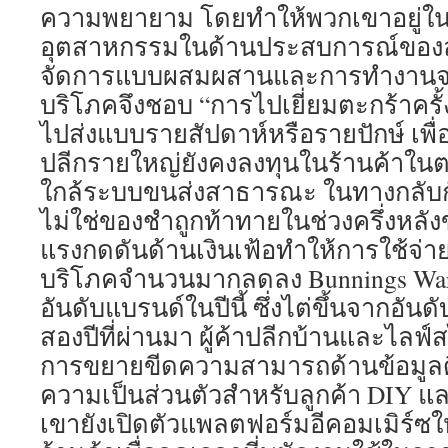
ความพยายาม โดยทำให้พวกเขาอยู่ใน
อุตสาหกรรมในด้านประสบการณ์ของลูก
จัดการแบบผสมผสานและการทำงานจากที่
บริโภคจึงชอบ “การไปเยี่ยมตะกร้าครั
ไปส่งแบบรายสัปดาห์หรือรายปักษ์ เพื่อจ
ปลีกรายใหญ่ยังคงลงทุนในร้านค้าในตลา
ใกล้ระบบขนส่งสาธารณะ ในทางกลับกั
ไม่ใช่ของชำถูกท้าทายในช่วงครึ่งหลังข
แรงกดดันด้านเงินเฟ้อทำให้การใช้จ่า
บริโภคจำนวนมากลดลง Bunnings Ware
อันดับแบรนด์ในปีนี้ ซึ่งไต่ขึ้นจากอันดั
สองปีที่ผ่านมา ผู้ค้าปลีกบ้านและไลฟ์
การขยายขีดความสามารถด้านข้อมูลดิจิ
ความเป็นส่วนตัวสำหรับลูกค้า DIY แ
เขายังเปิดตัวแพลตฟอร์มอีคอมเมิร์