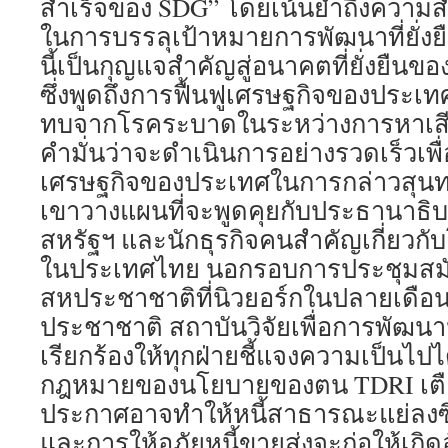
สำเร็จของ SDG” โดยเน้นย้ำถึงความ
ในการบรรลุเป้าหมายการพัฒนาที่ยั่งยืน
นี้เป็นกุญแจสำคัญสู่อนาคตที่ยั่งยื
ซึ่งพูดถึงการฟื้นฟูเศรษฐกิจของประเท
ทบจากโรคระบาดในระหว่างการหาเสียง 
คำมั่นว่าจะดำเนินการอย่างรวดเร็วเพ
เศรษฐกิจของประเทศในการกล่าวสุนท
เขาวางแผนที่จะพูดคุยกับประธานาธิ
สหรัฐฯ และนักธุรกิจคนสำคัญเกี่ยวก
ในประเทศไทย นอกรอบการประชุมสมั
สหประชาชาติที่นิวยอร์กในปลายเดือ
ประชาชาติ สถาบันวิจัยเพื่อการพัฒ
เรียกร้องให้ทุกฝ่ายชี้แจงความเป็นไป
กฎหมายของนโยบายของตน TDRI เตือ
ประกาศอาจทำให้หนี้สาธารณะแย่ลงซึ่ง
และการให้อภัยหนี้ขายส่งจะก่อให้เก