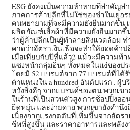
ESG ยังคงเป็นความท้าทายที่สำคัญส
ภาคการค้าปลีกที่ไม่ใช่ของชำในเยอ
คนพยายามที่จะมีความยั่งยืนมากขึ้น
ผลิตภัณฑ์เสื้อผ้าที่มีความยั่งยืนมากขึ้
ว่าผู้ค้าปลีกเป็นผู้ทำลายสิ่งแวดล้อม ทำใ
คาดว่าอัตราเงินเฟ้อจะทำให้ยอดค้าป
เมื่อเทียบกับปีที่แล้ว2 แม้จะมีความท้า
แซงหน้ากลุ่มอื่นๆ ทั้งหมดในแง่ของป
โดยมี 52 แบรนด์จาก 77 แบรนด์ที่ได้ร
ตำแหน่งใน a hundred อันดับแรก . ผู
หวังสิ่งดีๆ จากแบรนด์ของตน พวกเข
ในร้านที่เป็นส่วนตัวสูง การช้อปปิ้งอ
ยืดหยุ่น และง่ายดาย พวกเขายังคำนึงถ
เนื่องจากแรงกดดันที่เพิ่มขึ้นจากอัตราเ
ชีพที่สูงขึ้น และราคาอาหารและพลังงาน