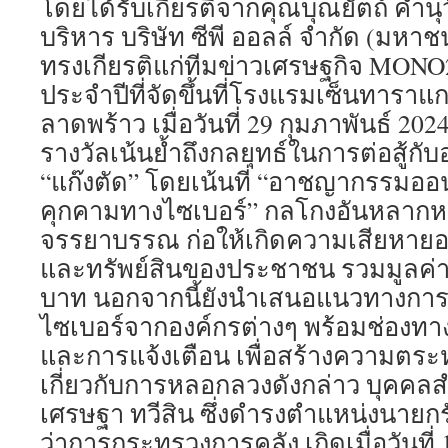
โดยได้รับเกียรติจากคุณบุณยัตถ์ คำนุวั
บริหาร บริษัท ซีพี ออลล์ จำกัด (มหาช
ทรงเกียรติแก่ทีมข่าวเศรษฐกิจ MON
ประจำปีที่จัดขึ้นที่โรงแรมเซ็นทารา
ลาดพร้าว เมื่อวันที่ 29 กุมภาพันธ์ 2024
รางวัลเน้นย้ำถึงกลยุทธ์ในการต่อสู้กับ
“แก๊งตัด” โดยเน้นที่ “อาชญากรรมออน
คุกคามทางไซเบอร์” กลโกงอันหลากหลา
จรรยาบรรณ ก่อให้เกิดความเสียหายอย
และทรัพย์สินของประชาชน รวมมูลค่
บาท นอกจากนี้ยังนำเสนอแนวทางการ
ไซเบอร์จากองค์กรต่างๆ พร้อมช่องทางก
และการแจ้งเตือน เพื่อสร้างความตระ
เกี่ยวกับการหลอกลวงดังกล่าว บุคคลส
เศรษฐา ทวีสิน ซึ่งดำรงตำแหน่งนายก
ว่าการกระทรวงการคลัง เกิดเมื่อวันที่ 