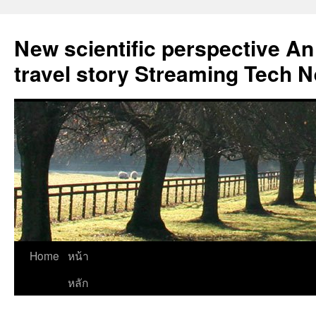
New scientific perspective An
travel story Streaming Tech 
Skip
Home
หน้า
to
หลัก
content