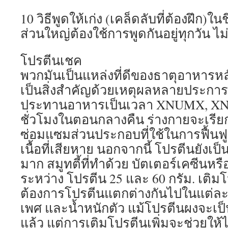
10 วิธีพูดให้เก่ง (เคล็ดลับที่ต้องฝึก)
ส่วนใหญ่ต้องใช้การพูดกันอยู่ทุกวัน ไ
โปรตีนเชค
พวกมันเป็นแหล่งที่ดีของธาตุอาหารหลักนี
เป็นสิ่งสำคัญด้วยเหตุผลหลายประการ 
ประทานอาหารเป็นเวลา XNUMX, X
ชั่วโมงในตอนกลางคืน ร่างกายจะเรียก
ซ่อมแซมส่วนประกอบที่ใช้ในการฟื้นฟูเ
เนื้อที่เสียหาย นอกจากนี้ โปรตีนยังเป
มาก สมูทตี้ที่ทำด้วย บัตเตอร์เคซีนห
ระหว่าง โปรตีน 25 และ 60 กรัม. เติมโ
ต้องการโปรตีนแตกต่างกันไปในแต่ละบุ
เพศ และน้ำหนักตัว แม้โปรตีนผงจะเป
แล้ว แต่การเติมโปรตีนเพิ่มจะช่วยให้