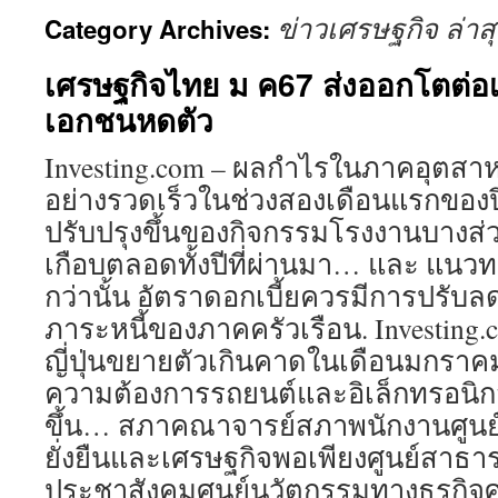
ข่าวเศรษฐกิจ ล่าส
Category Archives:
เศรษฐกิจไทย ม ค67 ส่งออกโตต่อเน
เอกชนหดตัว
Investing.com – ผลกำไรในภาคอุตสา
อย่างรวดเร็วในช่วงสองเดือนแรกของป
ปรับปรุงขึ้นของกิจกรรมโรงงานบางส่
เกือบตลอดทั้งปีที่ผ่านมา… และ แนวทาง
กว่านั้น อัตราดอกเบี้ยควรมีการปรับล
ภาระหนี้ของภาคครัวเรือน. Investing
ญี่ปุ่นขยายตัวเกินคาดในเดือนมกราค
ความต้องการรถยนต์และอิเล็กทรอนิกส
ขึ้น… สภาคณาจารย์สภาพนักงานศูนย์
ยั่งยืนและเศรษฐกิจพอเพียงศูนย์สา
ประชาสังคมศูนย์นวัตกรรมทางธุรกิจศู