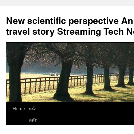
New scientific perspective An
travel story Streaming Tech 
Skip
Home
หน้า
to
หลัก
content