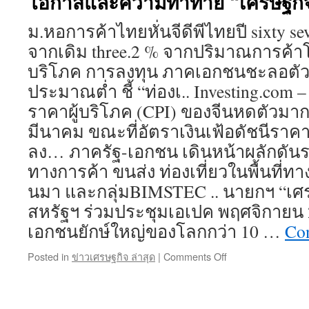
โอกาสและความท้าทาย “เศรษฐกิจ
ม.หอการค้าไทยหั่นจีดีพีไทยปี sixty s
จากเดิม three.2 % จากปริมาณการค้า
บริโภค การลงทุน ภาคเอกชนชะลอตัว 
ประมาณต่ำ ชี้ “ท่องเ.. Investing.com –
ราคาผู้บริโภค (CPI) ของจีนหดตัวมาก
มีนาคม ขณะที่อัตราเงินเฟ้อดัชนีราคาผ
ลง… ภาครัฐ-เอกชน เดินหน้าผลักดันระ
ทางการค้า ขนส่ง ท่องเที่ยวในพื้นที่ท
นมา และกลุ่มBIMSTEC .. นายกฯ “เศ
สหรัฐฯ ร่วมประชุมเอเปค พฤศจิกายน 2
เอกชนยักษ์ใหญ่ของโลกกว่า 10 …
Con
on
Posted in
ข่าวเศรษฐกิจ ล่าสุด
|
Comments Off
โอกาส
และ
ความ