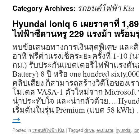
รถยนต์ไฟฟ้า Kia
Category Archives:
Hyundai Ioniq 6 เผยราคาที่ 1,8
ไฟฟ้าซีดานหรู 229 แรงม้า พร้อมร
พบข้อเสนอทางการเงินสุดพิเศษ และสิท
อาทิ ฟรีค่าแรงเช็คระยะครั้งที่ 1-10 (น
กม.) รับประกันแบตเตอรี่ไฟฟ้าแรงดันส
Battery) 8 ปี หรือ one hundred sixty,00
คลิปเสียง ก็สามารถสร้างวิดีโอของเร
โมเดล VASA-1 ตัวใหม่จาก Microsoft ที่
น่าประทับใจ และน่ากลัวด้วย… Hyund
เริ่มต้นในรุ่น Premium (แบต 58 kWh
→
Posted in
รถยนต์ไฟฟ้า Kia
|
Tagged
drive
,
evaluate
,
hyundai
,
io