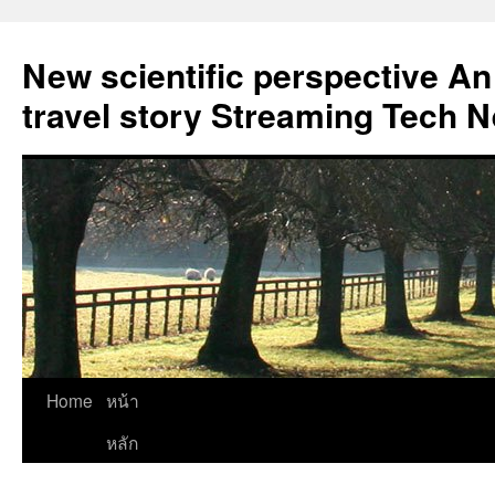
New scientific perspective An
travel story Streaming Tech 
Skip
Home
หน้า
to
หลัก
content