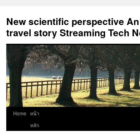
New scientific perspective An
travel story Streaming Tech 
Skip
Home
หน้า
to
หลัก
content