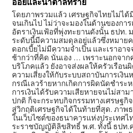
อ้อยและน้ำตาลทราย
โดยภาพรวมแล้ว เศรษฐกิจไทยไม่ได้
จนเกินไป ไม่ว่าจะมองในด้านของการ
อัตราเงินเฟ้อที่พุ่งทะยานดังนั้น ธปท. 
ระดับนี้มีความสมดุลอยู่แล้วซึ่งหมา
ดอกเบี้ยไม่มีความจำเป็น และเราอาจ
ช้ากว่าที่คิด นั่นเอง … เพราะนอกจา
บริโภคแล้ว ยังอาจส่งผลให้ครัวเรือนผิ
ความเสี่ยงให้กับระบบสถาบันการเงินหรื
กรณีเลวร้ายหากเกิดการผิดนัดชำระหน
การเงินได้รับความเสียหายจนไม่สาม
ปกติ ก็จะกระทบกิจกรรมทางเศรษฐกิ
สู่วิกฤติเศรษฐกิจได้ในท้ายที่สุด. ภ
ในเว็บไซต์ของธนาคารแห่งประเทศไท
ระราชบัญญัติลิขสิทธิ์ พ.ศ. ทั้งนี้ ธป