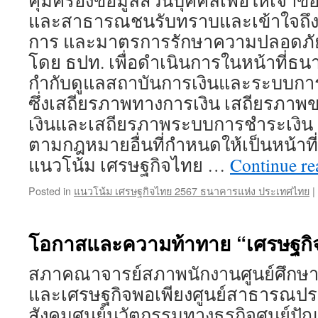
คุ้มครองข้อมูลส่วนบุคคลเพื่อให้เจ้าข
และสาธารณชนรับทราบและเข้าใจถึงวั
การ และมาตรการรักษาความปลอดภัย
โดย ธปท. เพื่อดำเนินการในหน้าที่
กำกับดูแลสถาบันการเงินและระบบการช
ซึ่งเสถียรภาพทางการเงิน เสถียรภา
เงินและเสถียรภาพระบบการชำระเงิน
ตามกฎหมายอื่นที่กำหนดให้เป็นหน้า
แนวโน้ม เศรษฐกิจไทย …
Continue r
Posted in
แนวโน้ม เศรษฐกิจไทย 2567 ธนาคารแห่ง ประเทศไทย
|
โอกาสและความท้าทาย “เศรษฐกิจ
สภาคณาจารย์สภาพนักงานศูนย์ศึกษากา
และเศรษฐกิจพอเพียงศูนย์สาธารณป
สังคมศูนย์นวัตกรรมทางธุรกิจศูนย์ปัญ