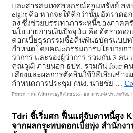
และสารสนเทศสหกรณ์ออมทรัพย์ สพบ.
eight คือ หากจะให้ดีกว่านั้น อัตราดอ
ลง ซึ่งช่วยบรรเทาภาระหนี้ของภาคครัว
นโยบายการเงินปัจจุบัน คือ อัตราดอก
ดอกเบี้ยธุรกรรมซื้อคืนพันธบัตรแบบทวิ
กำหนดโดยคณะกรรมการนโยบายการเงิน 
ว่าการ และรองผู้ว่าการ รวมกัน 3 คน
คุณวุฒิ ภายนอก ธปท. รวมกัน four คน
เสียงและผลการตัดสินใช้วิธีเสียงข้าง
กำหนดการประชุม กนง. นายชัย …
Co
Posted in
แนวโน้ม เศรษฐกิจไทย 2567 ธนาคารแห่ง ประเทศไทย
|
Tdri ชี้เริ่มศก ฟื้นแต่จับตาหนี้สูง
จากผลกระทบดอกเบี้ยพุ่ง สำนัก