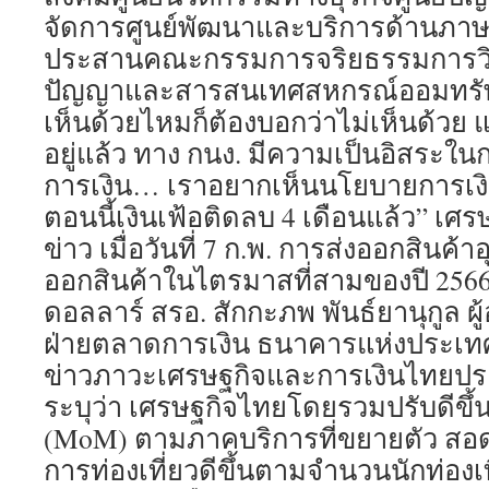
จัดการศูนย์พัฒนาและบริการด้านภาษ
ประสานคณะกรรมการจริยธรรมการวิจั
ปัญญาและสารสนเทศสหกรณ์ออมทรัพย์
เห็นด้วยไหมก็ต้องบอกว่าไม่เห็นด้วย แต
อยู่แล้ว ทาง กนง. มีความเป็นอิสระ
การเงิน… เราอยากเห็นนโยบายการเงิ
ตอนนี้เงินเฟ้อติดลบ 4 เดือนแล้ว” เศรษ
ข่าว เมื่อวันที่ 7 ก.พ. การส่งออกสินค
ออกสินค้าในไตรมาสที่สามของปี 2566 ม
ดอลลาร์ สรอ. สักกะภพ พันธ์ยานุกูล ผ
ฝ่ายตลาดการเงิน ธนาคารแห่งประเท
ข่าวภาวะเศรษฐกิจและการเงินไทยประ
ระบุว่า เศรษฐกิจไทยโดยรวมปรับดีขึ้
(MoM) ตามภาคบริการที่ขยายตัว สอ
การท่องเที่ยวดีขึ้นตามจำนวนนักท่องเที่