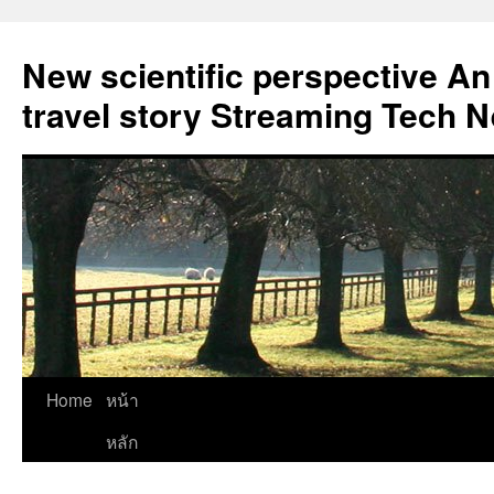
New scientific perspective An
travel story Streaming Tech 
Skip
Home
หน้า
to
หลัก
content