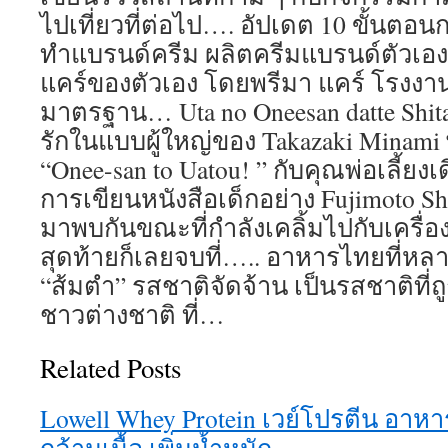
ไปเที่ยวที่ต่อไป…. อัปเดต 10 ขั้นตอ
ทำแบรนด์ครีม ผลิตครีมแบรนด์ตัวเอง 
แคร์ของตัวเอง โดยพรีมา แคร์ โรงงาน
มาตรฐาน… Uta no Oneesan datte Shita
รักในแบบผู้ใหญ่ของ Takazaki Minami พ
“Onee-san to Uatou! ” กับคุณพ่อเลี้ยงเ
การเขียนหนังสือเด็กอย่าง Fujimoto Sho
มาพบกันขณะที่กำลังเคลิ้มไปกับเครื่อ
สุดท้ายก็เลยจบที่….. อาหารไทยที่หล
“ส้มตำ” รสชาติจัดจ้าน เป็นรสชาติที่
ชาวต่างชาติ ที่…
Related Posts
Lowell Whey Protein เวย์โปรตีน อาหา
กล้ามเนื้อ เพิ่มน้ำหนัก