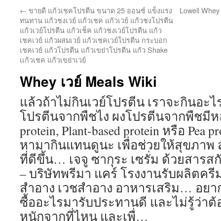
←
ขายดี แก้วเชคโปรตีน ขนาด 25 ออนซ์ แข็งแรง
Lowell Whey 
ทนทาน แก้วชงเวย์ แก้วเชค แก้วเวย์ แก้วชงโปรตีน
แก้วเวย์โปรตีน แก้วเช็ค แก้วชงเวย์โปรตีน แก้ว
เชคเวย์ แก้วผสมเวย์ แก้วเชคเวย์โปรตีน กระบอก
เชคเวย์ แก้วโปรตีน แก้วเขย่าโปรตีน แก้ว Shake
เเก้วเชค แก้วเขย่าเวย์
Whey เวย์ Meals Wiki
แล้วถ้าไม่กินเวย์โปรตีน เราจะกินอะ
โปรตีนจากพืชไง ผงโปรตีนจากพืชมีห
protein, Plant-based protein หรือ Pea p
หามากินแทนดูนะ เพื่อช่วยให้สุขภาพ
ที่ดีขึ้น… เจจู ซากุระ เซรั่ม ด้วยสา
– บริษัทพรีมา แคร์ โรงงานรับผลิตครีม 
สำอาง เวชสำอาง อาหารเสริม… อยากลด
ซื้ออะไรมารับประทานดี และไม่รู้ว่าต
หนักจากที่ไหน และเพื่…