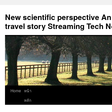
New scientific perspective An
travel story Streaming Tech 
Skip
Home
หน้า
to
หลัก
content