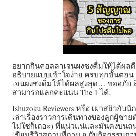
อยากกินคอลลาเจนผงชงดื่มให้ได้ผลดีที
อธิบายแบบเข้าใจง่าย ครบทุกขั้นตอน ก
เจนผงชงดื่มให้ได้ผลสูงสุด… ขออภัย สิ
สามารถแลกคะแนน The 1 ได้.
Ishuzoku Reviewers หรือ เผ่าสยิวกับนั
เล่าเรื่องราวการเดินทางของลูกผู้ชาย
ไม่ใช่ก็เถอะ) ที่แน่วแน่และมั่นคงบน
เขียนรีวิวสถานที่กาม ๆ กับกิจกรรมกา