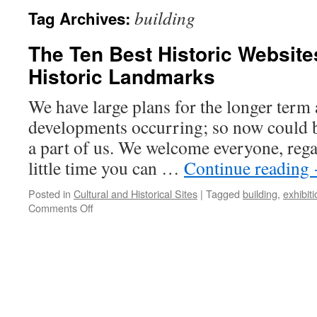
building
Tag Archives:
The Ten Best Historic Website
Historic Landmarks
We have large plans for the longer term 
developments occurring; so now could b
a part of us. We welcome everyone, rega
little time you can …
Continue reading
Posted in
Cultural and Historical Sites
|
Tagged
building
,
exhibiti
on
Comments Off
The
Ten
Best
Historic
Websites
In
Thailand