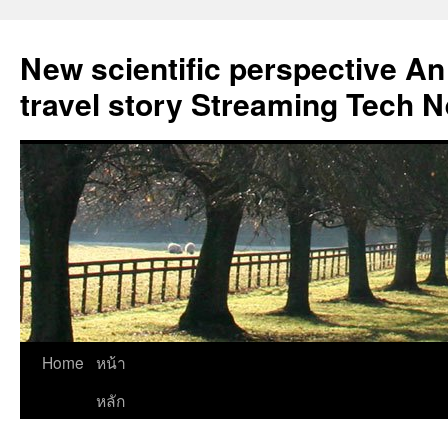
New scientific perspective An
travel story Streaming Tech 
Skip
Home
หน้า
to
หลัก
content