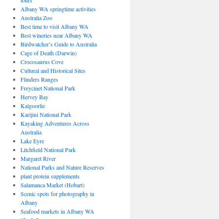
tours
Albany WA springtime activities
Australia Zoo
Best time to visit Albany WA
Best wineries near Albany WA
Birdwatcher’s Guide to Australia
Cage of Death (Darwin)
Crocosaurus Cove
Cultural and Historical Sites
Flinders Ranges
Freycinet National Park
Hervey Bay
Kalgoorlie
Karijini National Park
Kayaking Adventures Across
Australia
Lake Eyre
Litchfield National Park
Margaret River
National Parks and Nature Reserves
plant protein supplements
Salamanca Market (Hobart)
Scenic spots for photography in
Albany
Seafood markets in Albany WA