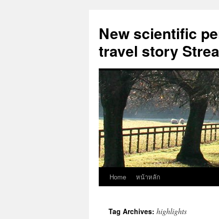
New scientific p
travel story Str
Home
หน้าหลัก
Skip
to
highlights
Tag Archives:
content