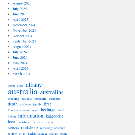
August 2025
July 2025
June 2025
April 2025
December 2024
November 2024
October 2024
September 2024
August 2024
July 2024
June 2024
May 2024
April 2024
March 2024
albany
about
after
australia
australias
breaking
business
crocodile
customer
death
first
evaluate
family
heritage
Foreign economic news
hotel
information
kalgoorlie
indian
local
marbles
margaret
nature
reefsleep
northern
releasing
reserves
salamanca
review
river
shares
south