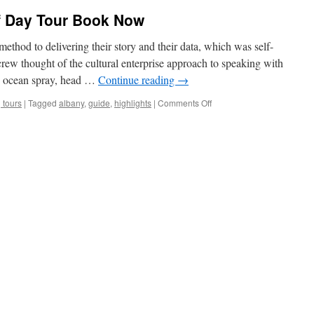
lf Day Tour Book Now
thod to delivering their story and their data, which was self-
ew thought of the cultural enterprise approach to speaking with
the ocean spray, head …
Continue reading
→
on
 tours
|
Tagged
albany
,
guide
,
highlights
|
Comments Off
Albany
Highlights
Half
Day
Tour
Book
Now