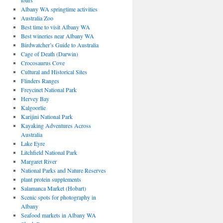
tours
Albany WA springtime activities
Australia Zoo
Best time to visit Albany WA
Best wineries near Albany WA
Birdwatcher’s Guide to Australia
Cage of Death (Darwin)
Crocosaurus Cove
Cultural and Historical Sites
Flinders Ranges
Freycinet National Park
Hervey Bay
Kalgoorlie
Karijini National Park
Kayaking Adventures Across
Australia
Lake Eyre
Litchfield National Park
Margaret River
National Parks and Nature Reserves
plant protein supplements
Salamanca Market (Hobart)
Scenic spots for photography in
Albany
Seafood markets in Albany WA