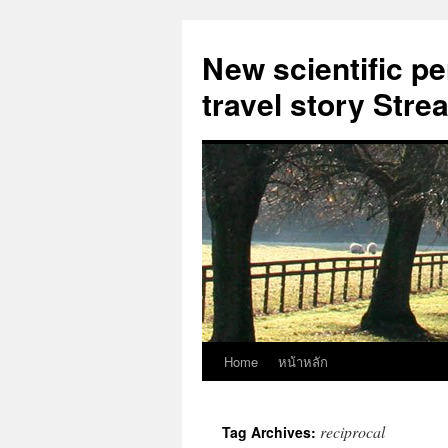
New scientific p
travel story Str
Home
หน้าหลัก
Skip
to
reciprocal
Tag Archives:
content