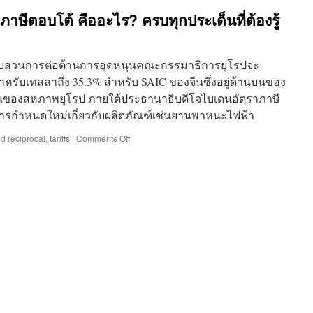
ภาษีตอบโต้ คืออะไร? ครบทุกประเด็นที่ต้องรู้
รสอบสวนการต่อต้านการอุดหนุนคณะกรรมาธิการยุโรปจะ
 สำหรับเทสลาถึง 35.3% สำหรับ SAIC ของจีนซึ่งอยู่ด้านบนของ
นของสหภาพยุโรป ภายใต้ประธานาธิบดีโจไบเดนอัตราภาษี
การกำหนดใหม่เกี่ยวกับผลิตภัณฑ์เช่นยานพาหนะไฟฟ้า
on
ed
reciprocal
,
tariffs
|
Comments Off
สรุป
Reciprocal
Tariffs
ภาษี
ตอบโต้
คือ
อะไร?
ครบ
ทุก
ประเด็น
ที่
ต้อง
รู้