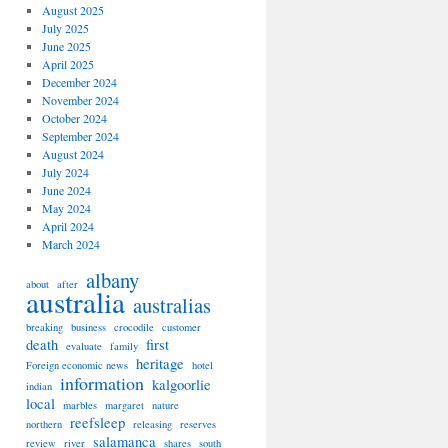
August 2025
July 2025
June 2025
April 2025
December 2024
November 2024
October 2024
September 2024
August 2024
July 2024
June 2024
May 2024
April 2024
March 2024
albany
about
after
australia
australias
breaking
business
crocodile
customer
death
first
evaluate
family
heritage
Foreign economic news
hotel
information
kalgoorlie
indian
local
marbles
margaret
nature
reefsleep
northern
releasing
reserves
salamanca
review
river
shares
south