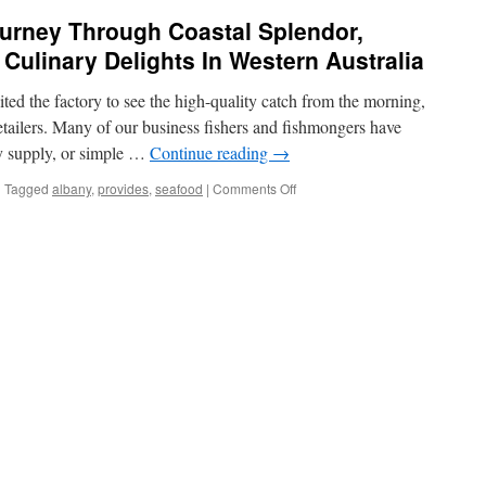
ourney Through Coastal Splendor,
 Culinary Delights In Western Australia
ted the factory to see the high-quality catch from the morning,
tailers. Many of our business fishers and fishmongers have
ly supply, or simple …
Continue reading
→
on
|
Tagged
albany
,
provides
,
seafood
|
Comments Off
Albany
Unveiled:
A
Journey
Through
Coastal
Splendor,
Cultural
Heritage,
And
Culinary
Delights
In
Western
Australia