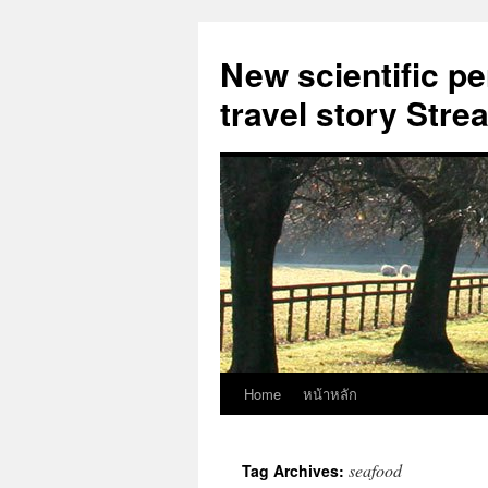
New scientific p
travel story Str
Home
หน้าหลัก
Skip
to
seafood
Tag Archives:
content