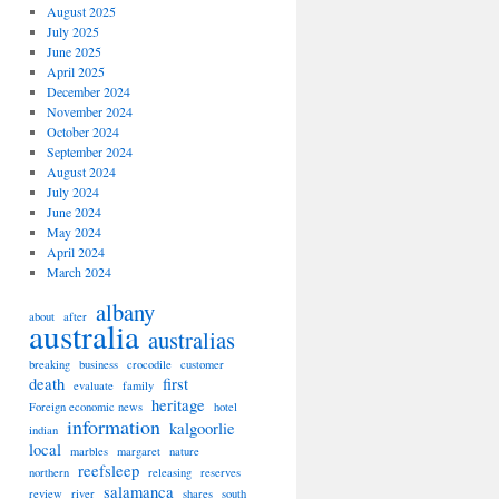
August 2025
July 2025
June 2025
April 2025
December 2024
November 2024
October 2024
September 2024
August 2024
July 2024
June 2024
May 2024
April 2024
March 2024
albany
about
after
australia
australias
breaking
business
crocodile
customer
death
first
evaluate
family
heritage
Foreign economic news
hotel
information
kalgoorlie
indian
local
marbles
margaret
nature
reefsleep
northern
releasing
reserves
salamanca
review
river
shares
south