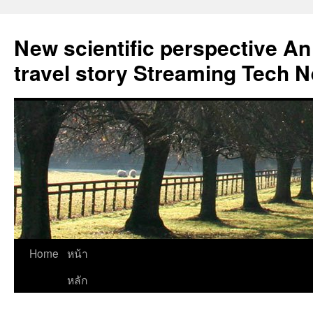
New scientific perspective An
travel story Streaming Tech 
Skip
Home
หน้า
to
หลัก
content