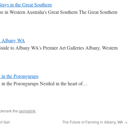
tays in the Great Southern
e in Western Australia's Great Southern The Great Southern
 in Albany WA
Guide to Albany WA's Premier Art Galleries Albany, Western
 in the Porongurups
 in the Porongurups Nestled in the heart of…
ookmark the
permalink
.
f Sail
The Future of Farming in Albany, WA
→