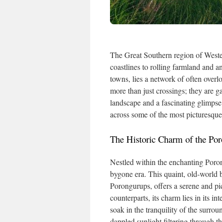
The Great Southern region of Western
coastlines to rolling farmland and 
towns, lies a network of often overlo
more than just crossings; they are g
landscape and a fascinating glimpse 
across some of the most picturesque 
The Historic Charm of the Po
Nestled within the enchanting Poron
bygone era. This quaint, old-world 
Porongurups, offers a serene and pi
counterparts, its charm lies in its i
soak in the tranquility of the surr
dappled sunlight filtering through th