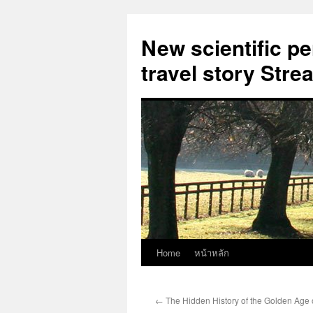
New scientific p
travel story Str
Home
หน้าหลัก
Skip
to
←
The Hidden History of the Golden Age o
content