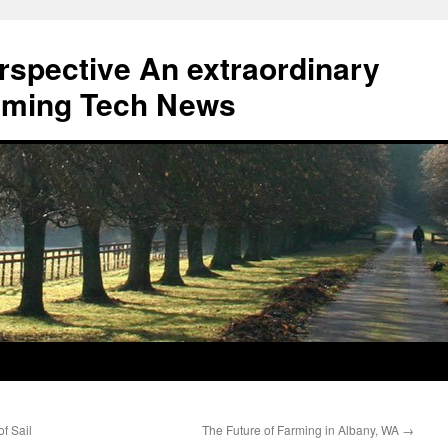
erspective An extraordinary
eaming Tech News
f Sail
The Future of Farming in Albany, WA
→