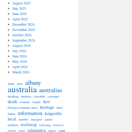
August 2025
July 2025
June 2025
April 2025
December 2024
November 2024
October 2024
September 2024
August 2024
July 2024
June 2024
May 2024
April 2024
March 2024
albany
about
after
australia
australias
breaking
business
crocodile
customer
death
first
evaluate
family
heritage
Foreign economic news
hotel
information
kalgoorlie
indian
local
marbles
margaret
nature
reefsleep
northern
releasing
reserves
salamanca
review
river
shares
south