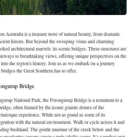
 Australia is a treasure trove of natural beauty, from dramatic
ancient forests. But beyond the sweeping vistas and charming
oked architectural marvels: its scenic bridges. These structures are
ateways to breathtaking views, offering unique perspectives on the
into the region’s history. Join us as we embark on a journey
bridges the Great Southern has to offer.
rongurup Bridge
gurup National Park, the Porongurup Bridge is a testament to a
bridge, often framed by the iconic granite domes of the
cturesque experience. While not as grand as some of its
ntegration with the natural environment. Walk or cycle across it and
ounding bushland. The gentle murmur of the creek below and the
e eucalyptus canopy create a truly idyllic scene. It’s a perfect spot