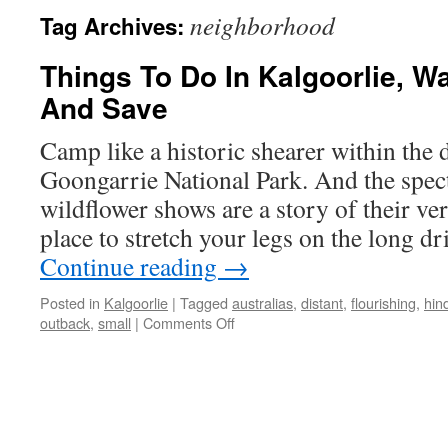
neighborhood
Tag Archives:
Things To Do In Kalgoorlie, W
And Save
Camp like a historic shearer within the 
Goongarrie National Park. And the spec
wildflower shows are a story of their ver
place to stretch your legs on the long 
Continue reading
→
Posted in
Kalgoorlie
|
Tagged
australias
,
distant
,
flourishing
,
hind
on
outback
,
small
|
Comments Off
Things
To
Do
In
Kalgoorlie,
Wa