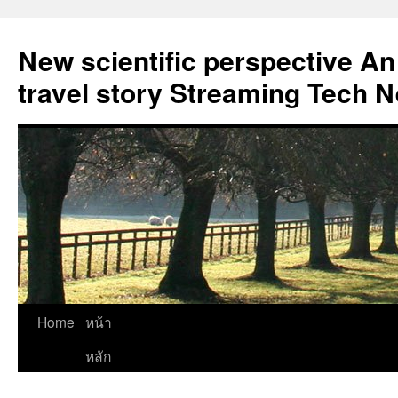
New scientific perspective An
travel story Streaming Tech 
Skip
Home
หน้า
to
หลัก
content